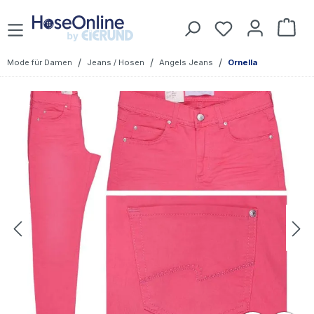
Zum Hauptinhalt springen
Du hast 0 Prod
War
/
/
/
Mode für Damen
Jeans / Hosen
Angels Jeans
Ornella
Bildergalerie überspringen