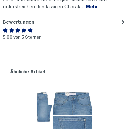
unterstreichen den lässigen Charak…
Mehr
Bewertungen
Durchschnittliche Bewertung von 5 von 5 Sternen
5.00 von 5 Sternen
Produktgalerie überspringen
Ähnliche Artikel