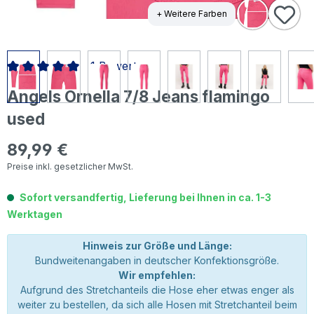
+ Weitere Farben
1 Bewertung
Durchschnittliche Bewertung von 5 von 5 Sternen
Angels Ornella 7/8 Jeans flamingo
used
89,99 €
Regulärer Preis:
Preise inkl. gesetzlicher MwSt.
Sofort versandfertig, Lieferung bei Ihnen in ca. 1-3
Werktagen
Hinweis zur Größe und Länge:
Bundweitenangaben in deutscher Konfektionsgröße.
Wir empfehlen:
Aufgrund des Stretchanteils die Hose eher etwas enger als
weiter zu bestellen, da sich alle Hosen mit Stretchanteil beim