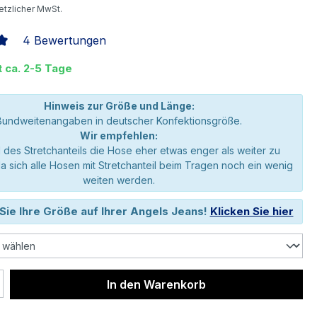
setzlicher MwSt.
4 Bewertungen
liche Bewertung von 5 von 5 Sternen
t ca. 2-5 Tage
Hinweis zur Größe und Länge:
Bundweitenangaben in deutscher Konfektionsgröße.
Wir empfehlen:
 des Stretchanteils die Hose eher etwas enger als weiter zu
da sich alle Hosen mit Stretchanteil beim Tragen noch ein wenig
weiten werden.
Sie Ihre Größe auf Ihrer Angels Jeans!
Klicken Sie hier
 Anzahl: Gib den gewünschten Wert ein 
In den Warenkorb