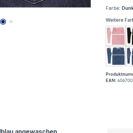
Farbe:
Dunk
Weitere Far
Angels 
Angels 
Produktnum
EAN:
406700
elblau angewaschen