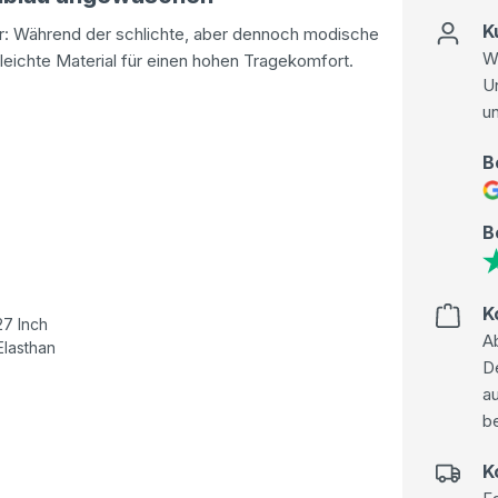
K
der: Während der schlichte, aber dennoch modische
Wi
, leichte Material für einen hohen Tragekomfort.
U
u
B
B
K
27 Inch
Ab
lasthan
D
au
be
K