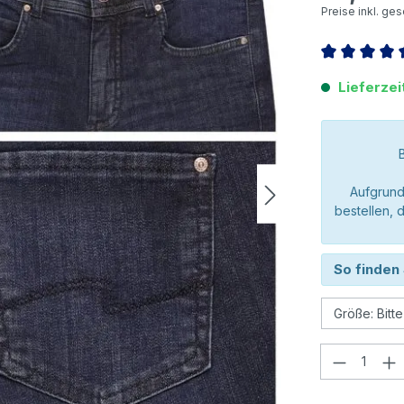
Preise inkl. ge
Durchschnitt
Lieferzei
Aufgrund
bestellen, 
So finden 
Produkt