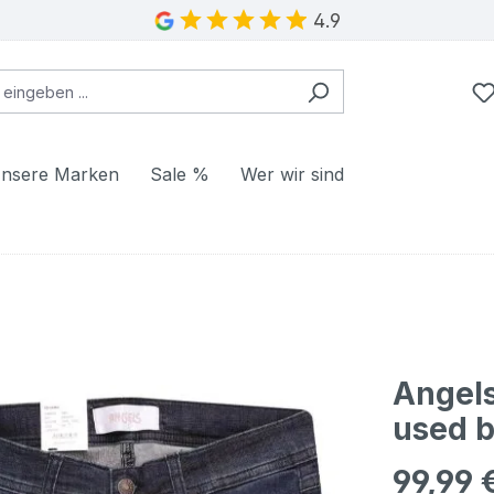
4.9
nsere Marken
Sale %
Wer wir sind
Angels
used b
99,99 
Regulärer Pr