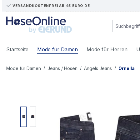
VERSANDKOSTENFREI AB 45 EURO DE
m Hauptinhalt springen
Zur Suche springen
Zur Hauptnavigation springen
Startseite
Mode für Damen
Mode für Herren
U
/
/
/
Mode für Damen
Jeans / Hosen
Angels Jeans
Ornella
Bildergalerie überspringen