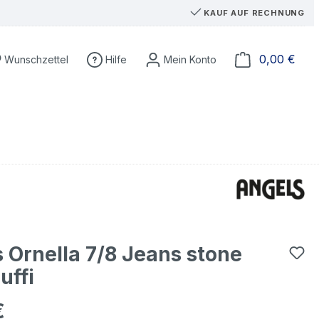
KAUF AUF RECHNUNG
Du hast 0 Produkte auf dem Merkzettel
Ware
0,00 €
Wunschzettel
Hilfe
 Ornella 7/8 Jeans stone
uffi
€
eis: