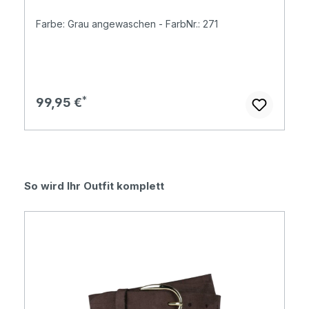
Farbe: Grau angewaschen - FarbNr.: 271
Regulärer Preis:
99,95 €
Produktgalerie überspringen
So wird Ihr Outfit komplett