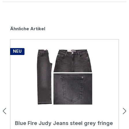
Durchschnittliche Bewertung von 0 von 5 Sternen
Produktgalerie überspringen
Ähnliche Artikel
NEU
Blue Fire Judy Jeans steel grey fringe