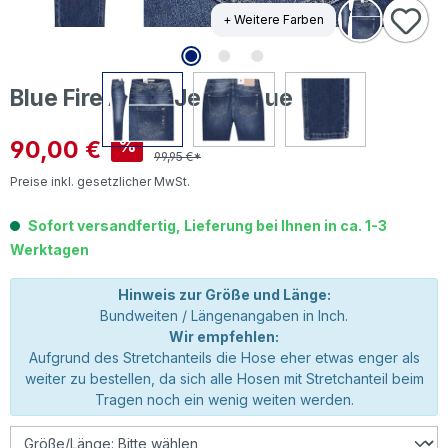
+ Weitere Farben
Blue Fire Alicia Jeans blue echo
Verkaufspreis:
90,00 €
%
99,95 €*
Preise inkl. gesetzlicher MwSt.
Sofort versandfertig, Lieferung bei Ihnen in ca. 1-3
Werktagen
Hinweis zur Größe und Länge:
Bundweiten / Längenangaben in Inch.
Wir empfehlen:
Aufgrund des Stretchanteils die Hose eher etwas enger als
weiter zu bestellen, da sich alle Hosen mit Stretchanteil beim
Tragen noch ein wenig weiten werden.