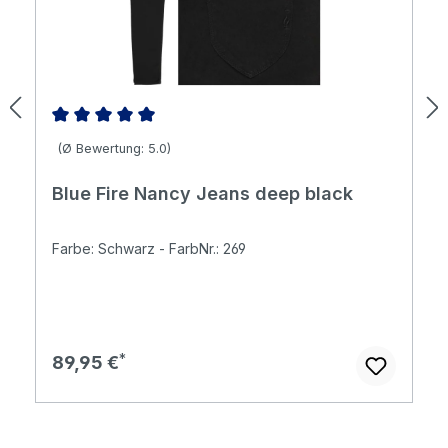
Durchschnittliche Bewertung von 5 von 5 Sternen
(Ø Bewertung: 5.0)
Blue Fire Nancy Jeans deep black
Farbe: Schwarz - FarbNr.: 269
Regulärer Preis:
89,95 €