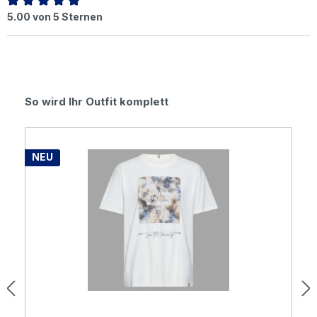
Durchschnittliche Bewertung von 5 von 5 Sternen
5.00 von 5 Sternen
Produktgalerie überspringen
So wird Ihr Outfit komplett
NEU