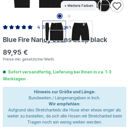
+ Weitere Farben
4 Bewertungen
Durchschnittliche Bewertung von 5 von 5 Sternen
Blue Fire Nancy Jeans deep black
89,95 €
Regulärer Preis:
Preise inkl. gesetzlicher MwSt.
Sofort versandfertig, Lieferung bei Ihnen in ca. 1-3
Werktagen
Hinweis zur Größe und Länge:
Bundweiten / Längenangaben in Inch.
Wir empfehlen:
Aufgrund des Stretchanteils die Hose eher etwas enger als
weiter zu bestellen, da sich alle Hosen mit Stretchanteil beim
Tragen noch ein wenig weiten werden.