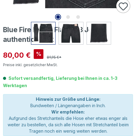
Blue Fire Emma Flare 7/8 Jeans
authentic black
Verkaufspreis:
80,00 €
%
89,95 €*
Preise inkl. gesetzlicher MwSt.
Sofort versandfertig, Lieferung bei Ihnen in ca. 1-3
Werktagen
Hinweis zur Größe und Länge:
Bundweiten / Längenangaben in Inch.
Wir empfehlen:
Aufgrund des Stretchanteils die Hose eher etwas enger als
weiter zu bestellen, da sich alle Hosen mit Stretchanteil beim
Tragen noch ein wenig weiten werden.