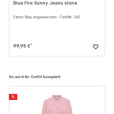
Blue Fire Sunny Jeans stone
Farbe: Blau angewaschen - FarbNr.: 265
Regulärer Preis:
99,95 €
Produktgalerie überspringen
So wird Ihr Outfit komplett
Rabatt
%