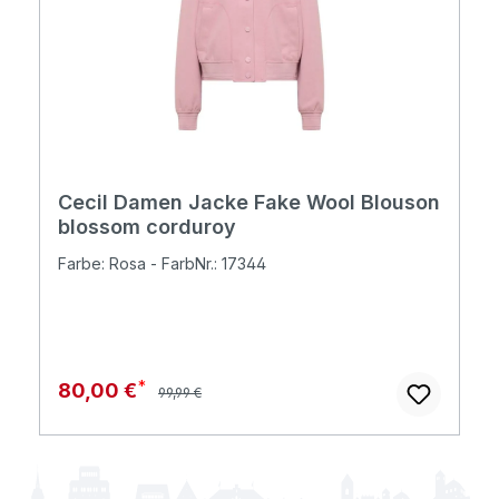
Cecil Damen Jacke Fake Wool Blouson
blossom corduroy
Farbe: Rosa - FarbNr.: 17344
Regulärer Preis:
Verkaufspreis:
80,00 €
99,99 €