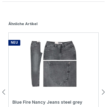
Durchschnittliche Bewertung von 0 von 5 Sternen
Produktgalerie überspringen
Ähnliche Artikel
NEU
Blue Fire Nancy Jeans steel grey