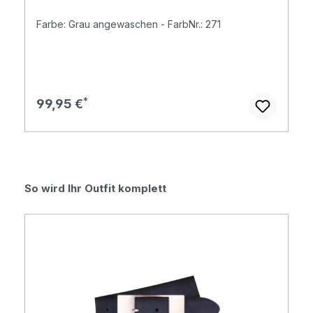
Farbe: Grau angewaschen - FarbNr.: 271
Regulärer Preis:
99,95 €
Produktgalerie überspringen
So wird Ihr Outfit komplett