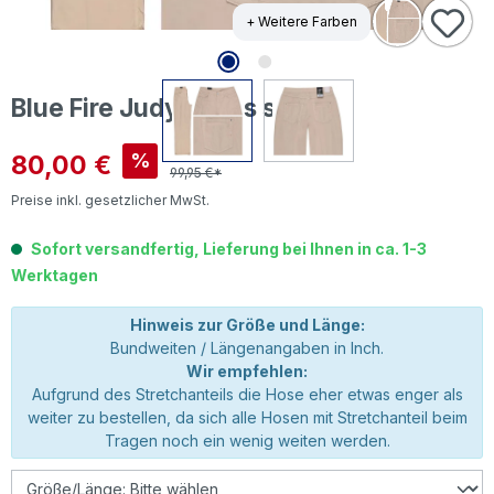
+ Weitere Farben
Blue Fire Judy Jeans sahara
Verkaufspreis:
80,00 €
%
99,95 €*
Preise inkl. gesetzlicher MwSt.
Sofort versandfertig, Lieferung bei Ihnen in ca. 1-3
Werktagen
Hinweis zur Größe und Länge:
Bundweiten / Längenangaben in Inch.
Wir empfehlen:
Aufgrund des Stretchanteils die Hose eher etwas enger als
weiter zu bestellen, da sich alle Hosen mit Stretchanteil beim
Tragen noch ein wenig weiten werden.