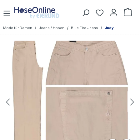
Zum Hauptinhalt springen
Du hast 0 Prod
War
/
/
/
Mode für Damen
Jeans / Hosen
Blue Fire Jeans
Judy
Bildergalerie überspringen