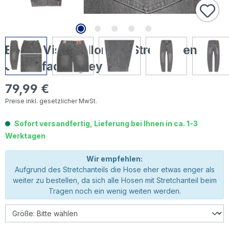
Buena Vista Ballon 7/8 Stretch Denim
Jeans faded grey
79,99 €
Regulärer Preis:
Preise inkl. gesetzlicher MwSt.
Sofort versandfertig, Lieferung bei Ihnen in ca. 1-3
Werktagen
Wir empfehlen:
Aufgrund des Stretchanteils die Hose eher etwas enger als
weiter zu bestellen, da sich alle Hosen mit Stretchanteil beim
Tragen noch ein wenig weiten werden.