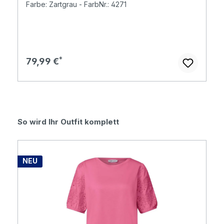
Farbe: Zartgrau - FarbNr.: 4271
Regulärer Preis:
79,99 €
Produktgalerie überspringen
So wird Ihr Outfit komplett
NEU