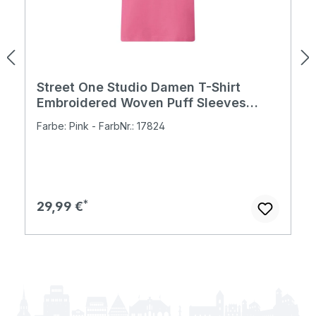
Street One Studio Damen T-Shirt
Embroidered Woven Puff Sleeves
simply pink
Farbe: Pink - FarbNr.: 17824
Regulärer Preis:
29,99 €