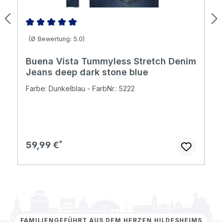
Durchschnittliche Bewertung von 5 von 5 Sternen
(Ø Bewertung: 5.0)
Buena Vista Tummyless Stretch Denim
Jeans deep dark stone blue
Farbe: Dunkelblau - FarbNr.: 5222
Regulärer Preis:
59,99 €
FAMILIENGEFÜHRT AUS DEM HERZEN HILDESHEIMS