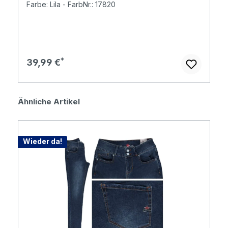
Farbe: Lila - FarbNr.: 17820
Regulärer Preis:
39,99 €
Produktgalerie überspringen
Ähnliche Artikel
Wieder da!