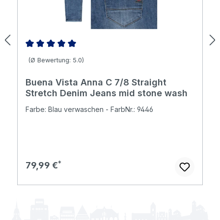
Durchschnittliche Bewertung von 5 von 5 Sternen
(Ø Bewertung: 5.0)
Buena Vista Anna C 7/8 Straight
Stretch Denim Jeans mid stone wash
Farbe: Blau verwaschen - FarbNr.: 9446
Regulärer Preis:
79,99 €