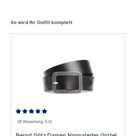
Produktgalerie überspringen
So wird Ihr Outfit komplett
Durchschnittliche Bewertung von 5 von 5 Sternen
(Ø Bewertung: 5.0)
Bernd Götz Damen Nappaleder Gürtel