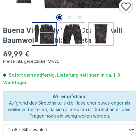
Buena Vista Italy V 7/8 Coated Twill
Baumwollhose black metallic
69,99 €
Regulärer Preis:
Preise inkl. gesetzlicher MwSt.
Sofort versandfertig, Lieferung bei Ihnen in ca. 1-3
Werktagen
Wir empfehlen:
Aufgrund des Stretchanteils die Hose eher etwas enger als
weiter zu bestellen, da sich alle Hosen mit Stretchanteil beim
Tragen noch ein wenig weiten werden.