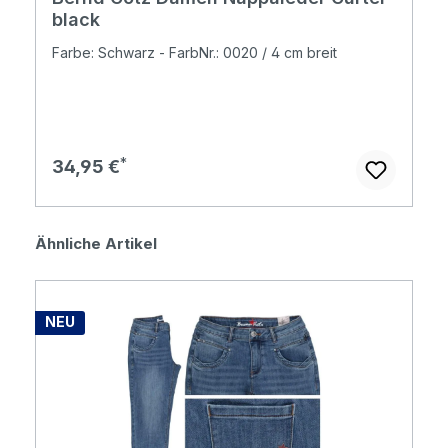
black
Farbe: Schwarz - FarbNr.: 0020 / 4 cm breit
Regulärer Preis:
34,95 €
Produktgalerie überspringen
Ähnliche Artikel
NEU