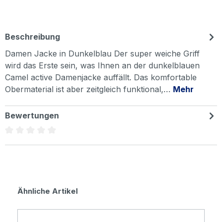
Beschreibung
Damen Jacke in Dunkelblau Der super weiche Griff
wird das Erste sein, was Ihnen an der dunkelblauen
Camel active Damenjacke auffällt. Das komfortable
Obermaterial ist aber zeitgleich funktional,…
Mehr
Bewertungen
Durchschnittliche Bewertung von 0 von 5 Sternen
Produktgalerie überspringen
Ähnliche Artikel