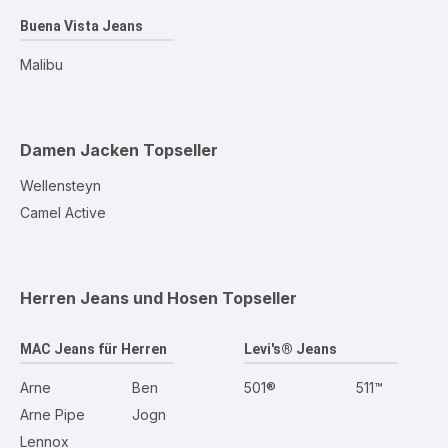
Buena Vista Jeans
Malibu
Damen Jacken
Topseller
Wellensteyn
Camel Active
Herren Jeans und Hosen
Topseller
MAC Jeans für Herren
Levi's® Jeans
Arne
Ben
501®
511™
Arne Pipe
Jogn
Lennox