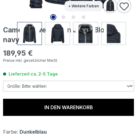
+ Weitere Farben
Camel active Damen Jacke Blouson
navy
189,95 €
Regulärer Preis:
Preise inkl. gesetzlicher MwSt.
Lieferzeit ca. 2-5 Tage
IN DEN WARENKORB
Farbe:
Dunkelblau