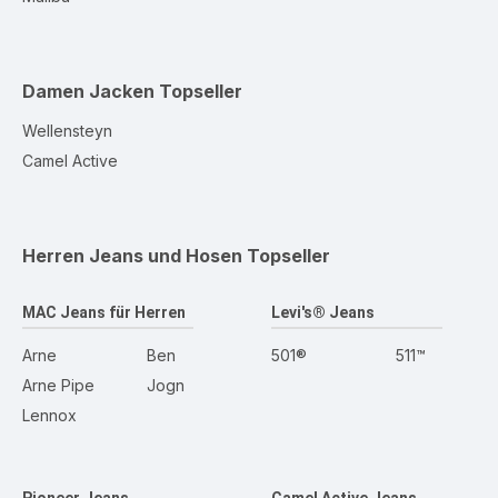
Damen Jacken
Topseller
Wellensteyn
Camel Active
Herren Jeans und Hosen
Topseller
MAC Jeans für Herren
Levi's® Jeans
Arne
Ben
501®
511™
Arne Pipe
Jogn
Lennox