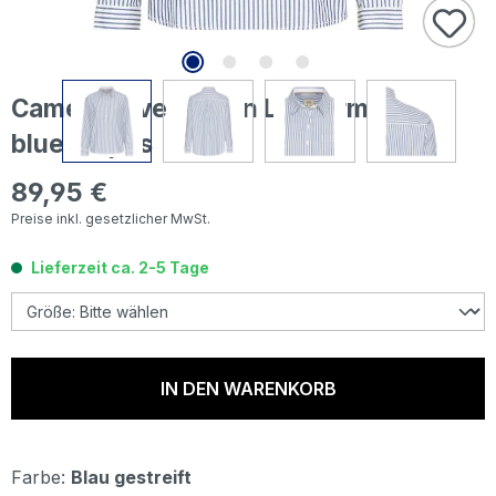
Camel active Damen Langarm Bluse
blue stripes
89,95 €
Regulärer Preis:
Preise inkl. gesetzlicher MwSt.
Lieferzeit ca. 2-5 Tage
IN DEN WARENKORB
Farbe:
Blau gestreift