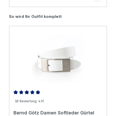
Produktgalerie überspringen
So wird Ihr Outfit komplett
Durchschnittliche Bewertung von 4.88 von 5 Sternen
(Ø Bewertung: 4.9)
Bernd Götz Damen Softleder Gürtel