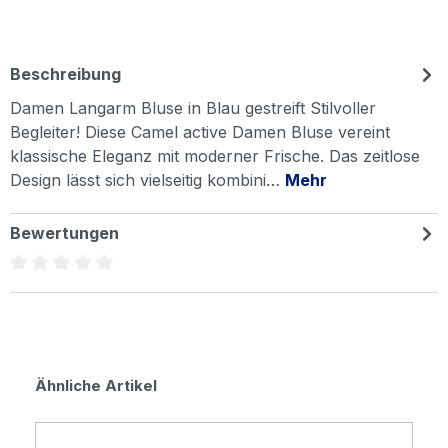
Beschreibung
Damen Langarm Bluse in Blau gestreift Stilvoller
Begleiter! Diese Camel active Damen Bluse vereint
klassische Eleganz mit moderner Frische. Das zeitlose
Design lässt sich vielseitig kombini…
Mehr
Bewertungen
Durchschnittliche Bewertung von 0 von 5 Sternen
Produktgalerie überspringen
Ähnliche Artikel