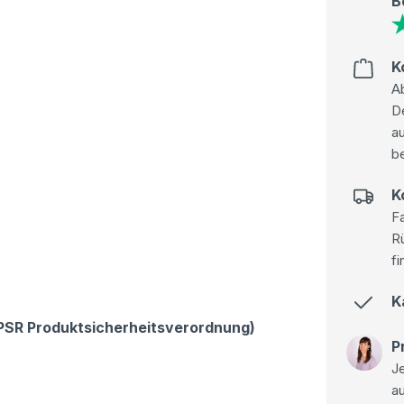
B
K
Ab
D
au
be
K
Fa
R
fi
K
GPSR Produktsicherheitsverordnung)
P
Je
a