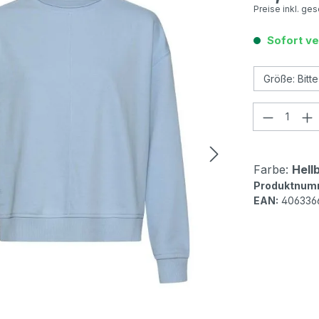
Preise inkl. ge
Sofort ve
Produkt
Farbe:
Hellb
Produktnum
EAN:
406336