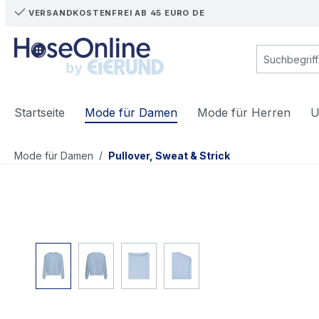
VERSANDKOSTENFREI AB 45 EURO DE
m Hauptinhalt springen
Zur Suche springen
Zur Hauptnavigation springen
Startseite
Mode für Damen
Mode für Herren
U
/
Mode für Damen
Pullover, Sweat & Strick
Bildergalerie überspringen