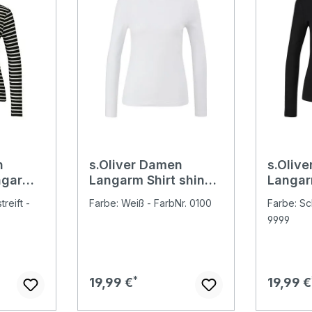
n
s.Oliver Damen
s.Oliv
ngarm
Langarm Shirt shiny
Langar
ipes
white
reift -
Farbe: Weiß - FarbNr. 0100
Farbe: Sc
9999
Regulärer Preis:
Regulär
19,99 €
19,99 €