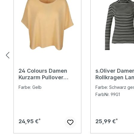
24 Colours Damen
s.Oliver Dame
Kurzarm Pullover
Rollkragen La
yellow
Shirt black str
Farbe: Gelb
Farbe: Schwarz gest
FarbNr. 99G1
Regulärer Preis:
Regulärer Preis:
24,95 €
25,99 €