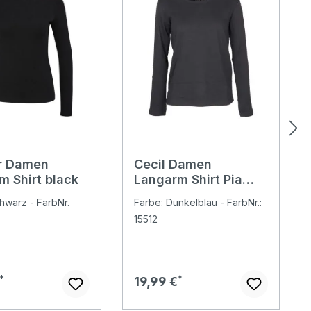
er Damen
Cecil Damen
m Shirt black
Langarm Shirt Pia
universal blue
hwarz - FarbNr.
Farbe: Dunkelblau - FarbNr.:
15512
er Preis:
Regulärer Preis:
19,99 €