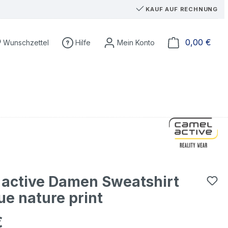
KAUF AUF RECHNUNG
Du hast 0 Produkte auf dem Merkzettel
Ware
0,00 €
Wunschzettel
Hilfe
active Damen Sweatshirt
lue nature print
€
eis: