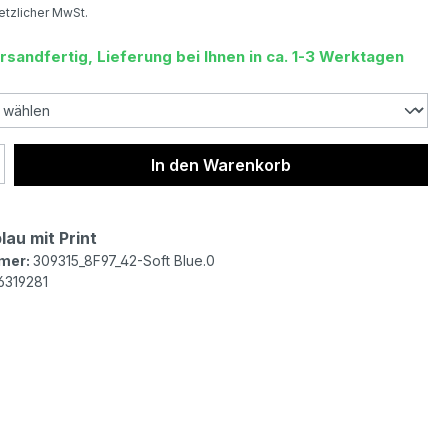
setzlicher MwSt.
rsandfertig, Lieferung bei Ihnen in ca. 1-3 Werktagen
 Anzahl: Gib den gewünschten Wert ein 
In den Warenkorb
lau mit Print
mer:
309315_8F97_42-Soft Blue.0
6319281