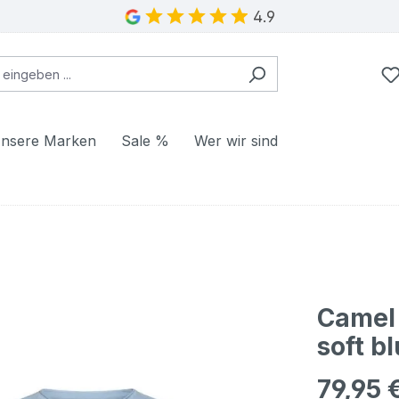
4.9
nsere Marken
Sale %
Wer wir sind
Camel 
soft b
79,95 
Regulärer Pr