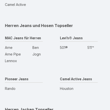
Camel Active
Herren Jeans und Hosen
Topseller
MAC Jeans für Herren
Levi's® Jeans
Arne
Ben
501®
511™
Arne Pipe
Jogn
Lennox
Pioneer Jeans
Camel Active Jeans
Rando
Houston
Herren Jacken
Topseller