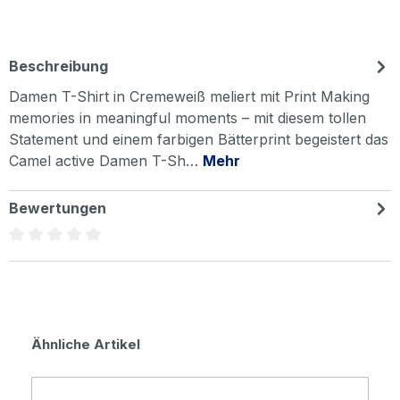
Beschreibung
Damen T-Shirt in Cremeweiß meliert mit Print Making
memories in meaningful moments – mit diesem tollen
Statement und einem farbigen Bätterprint begeistert das
Camel active Damen T-Sh…
Mehr
Bewertungen
Durchschnittliche Bewertung von 0 von 5 Sternen
Produktgalerie überspringen
Ähnliche Artikel