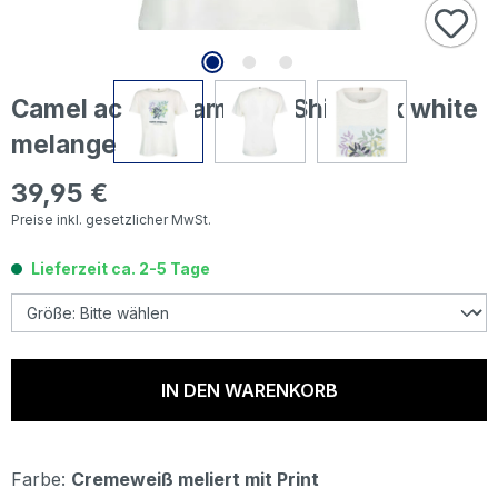
Camel active Damen T-Shirt milk white
melange
39,95 €
Regulärer Preis:
Preise inkl. gesetzlicher MwSt.
Lieferzeit ca. 2-5 Tage
IN DEN WARENKORB
Farbe:
Cremeweiß meliert mit Print