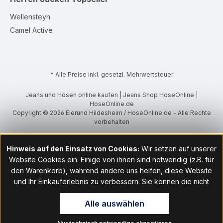
Wellensteyn
Camel Active
* Alle Preise inkl. gesetzl. Mehrwertsteuer
Jeans und Hosen online kaufen | Jeans Shop HoseOnline |
HoseOnline.de
Copyright © 2026 Eierund Hildesheim / HoseOnline.de - Alle Rechte
vorbehalten
Hinweis auf den Einsatz von Cookies:
Wir setzen auf unserer
Website Cookies ein. Einige von ihnen sind notwendig (z.B. für
den Warenkorb), während andere uns helfen, diese Website
und Ihr Einkauferlebnis zu verbessern. Sie können die nicht
notwendigen Cookies mit Klick auf „OK“ akzeptieren oder per
Alle auswählen
Klick auf "Nur technisch notwendige akzeptieren" ablehnen. Den
Zugang zu den Cookie-Einstellungen finden Sie im Fußbereich