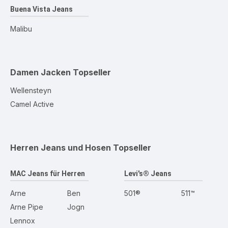
Buena Vista Jeans
Malibu
Damen Jacken
Topseller
Wellensteyn
Camel Active
Herren Jeans und Hosen
Topseller
MAC Jeans für Herren
Levi's® Jeans
Arne
Ben
501®
511™
Arne Pipe
Jogn
Lennox