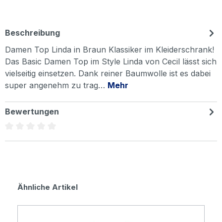
Beschreibung
Damen Top Linda in Braun Klassiker im Kleiderschrank!
Das Basic Damen Top im Style Linda von Cecil lässt sich
vielseitig einsetzen. Dank reiner Baumwolle ist es dabei
super angenehm zu trag…
Mehr
Bewertungen
Durchschnittliche Bewertung von 0 von 5 Sternen
Produktgalerie überspringen
Ähnliche Artikel