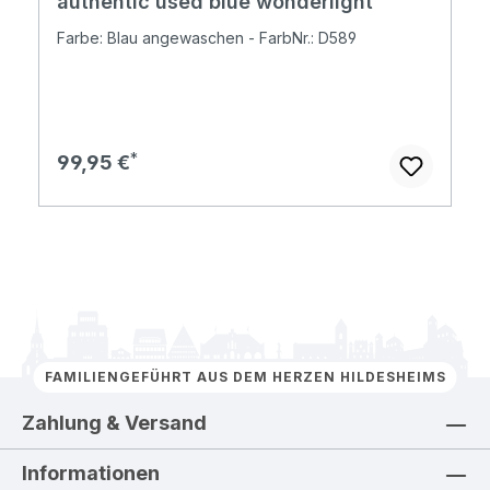
authentic used blue wonderlight
Farbe: Blau angewaschen - FarbNr.: D589
Regulärer Preis:
99,95 €
FAMILIENGEFÜHRT AUS DEM HERZEN HILDESHEIMS
Zahlung & Versand
Informationen