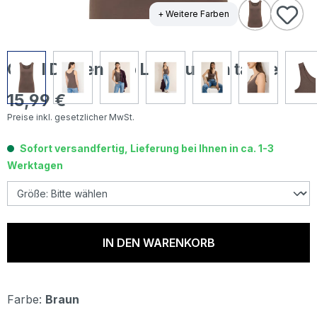
+ Weitere Farben
Cecil Damen Top Linda urban taupe
15,99 €
Regulärer Preis:
Preise inkl. gesetzlicher MwSt.
Sofort versandfertig, Lieferung bei Ihnen in ca. 1-3
Werktagen
IN DEN WARENKORB
Farbe:
Braun