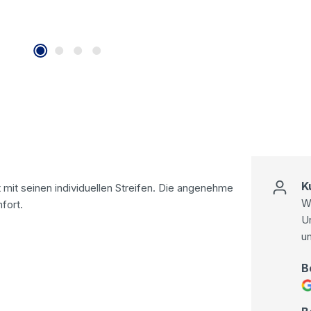
K
mit seinen individuellen Streifen. Die angenehme
Wi
fort.
U
u
B