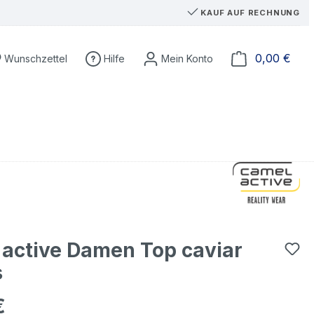
KAUF AUF RECHNUNG
Du hast 0 Produkte auf dem Merkzettel
Ware
0,00 €
Wunschzettel
Hilfe
active Damen Top caviar
s
€
eis: