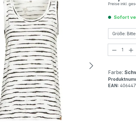
Preise inkl. ge
Sofort ve
Produkt
Farbe:
Schw
Produktnum
EAN:
406447