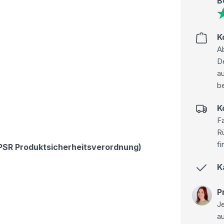
B
K
Ab
D
au
be
K
Fa
R
fi
GPSR Produktsicherheitsverordnung)
K
P
Je
a