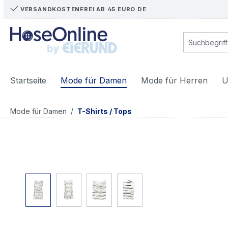
VERSANDKOSTENFREI AB 45 EURO DE
m Hauptinhalt springen
Zur Suche springen
Zur Hauptnavigation springen
Startseite
Mode für Damen
Mode für Herren
U
/
Mode für Damen
T-Shirts / Tops
Bildergalerie überspringen