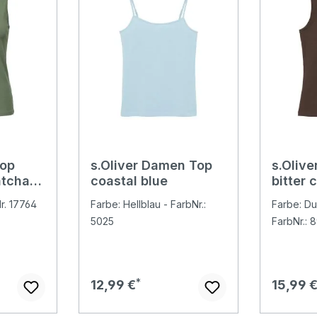
Top
s.Oliver Damen Top
s.Oliv
atcha
coastal blue
bitter 
r. 17764
Farbe: Hellblau - FarbNr.:
Farbe: Du
5025
FarbNr.: 
Regulärer Preis:
Regulär
12,99 €
15,99 