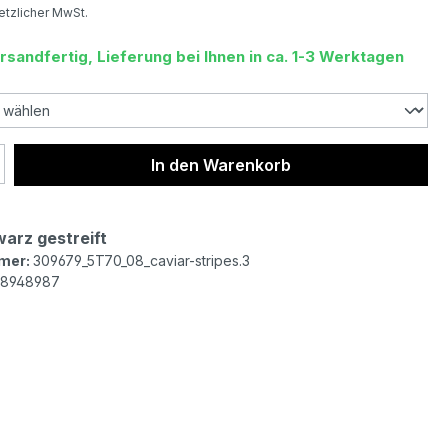
setzlicher MwSt.
rsandfertig, Lieferung bei Ihnen in ca. 1-3 Werktagen
 Anzahl: Gib den gewünschten Wert ein 
In den Warenkorb
arz gestreift
mer:
309679_5T70_08_caviar-stripes.3
8948987