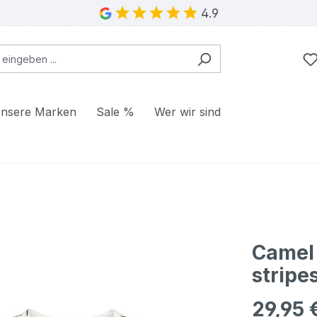
4.9
nsere Marken
Sale %
Wer wir sind
Camel 
stripe
29,95 
Regulärer Pr