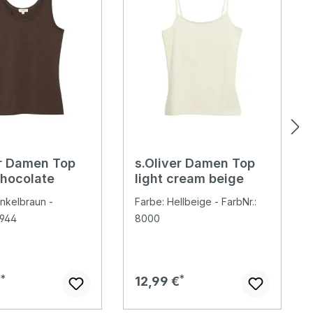
er Damen Top
s.Oliver Damen Top
chocolate
light cream beige
nkelbraun -
Farbe: Hellbeige - FarbNr.:
8944
8000
er Preis:
Regulärer Preis:
€
12,99 €