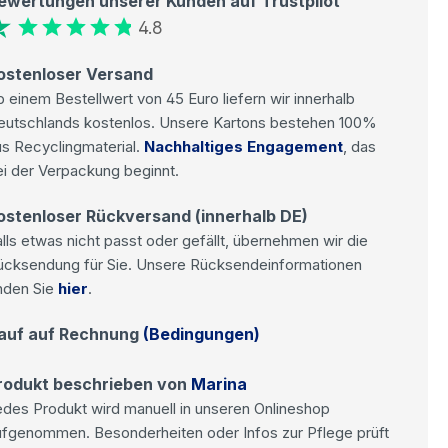
ewertungen unserer Kunden auf Trustpilot
4.8
ostenloser Versand
 einem Bestellwert von 45 Euro liefern wir innerhalb
eutschlands kostenlos. Unsere Kartons bestehen 100%
s Recyclingmaterial.
Nachhaltiges Engagement
, das
i der Verpackung beginnt.
ostenloser Rückversand (innerhalb DE)
lls etwas nicht passt oder gefällt, übernehmen wir die
ücksendung für Sie. Unsere Rücksendeinformationen
nden Sie
hier
.
auf auf Rechnung
(Bedingungen)
rodukt beschrieben von
Marina
des Produkt wird manuell in unseren Onlineshop
ufgenommen. Besonderheiten oder Infos zur Pflege prüft