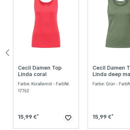
Cecil Damen Top
Cecil Damen 
Linda coral
Linda deep m
green
Farbe: Korallenrot - FarbNr.
Farbe: Grün - FarbN
17762
Regulärer Preis:
Regulärer Preis:
15,99 €
15,99 €