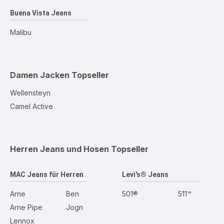
Buena Vista Jeans
Malibu
Damen Jacken
Topseller
Wellensteyn
Camel Active
Herren Jeans und Hosen
Topseller
MAC Jeans für Herren
Levi's® Jeans
Arne
Ben
501®
511™
Arne Pipe
Jogn
Lennox