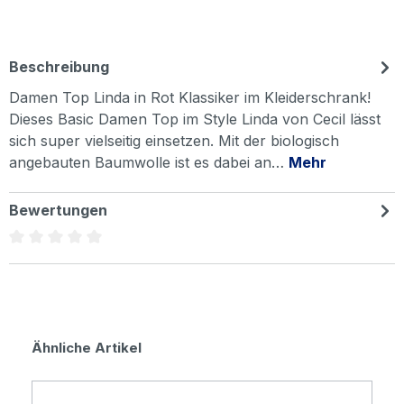
Beschreibung
Damen Top Linda in Rot Klassiker im Kleiderschrank!
Dieses Basic Damen Top im Style Linda von Cecil lässt
sich super vielseitig einsetzen. Mit der biologisch
angebauten Baumwolle ist es dabei an…
Mehr
Bewertungen
Durchschnittliche Bewertung von 0 von 5 Sternen
Produktgalerie überspringen
Ähnliche Artikel