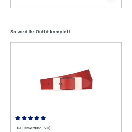
Produktgalerie überspringen
So wird Ihr Outfit komplett
Durchschnittliche Bewertung von 5 von 5 Sternen
(Ø Bewertung: 5.0)