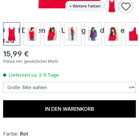
+ Weitere Farben
Cecil Damen Top Linda glazed apple
red
15,99 €
Regulärer Preis:
Preise inkl. gesetzlicher MwSt.
Lieferzeit ca. 2-5 Tage
IN DEN WARENKORB
Farbe:
Rot