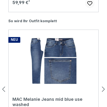
Regulärer Preis:
59,99 €
Produktgalerie überspringen
So wird Ihr Outfit komplett
NEU
MAC Melanie Jeans mid blue use
washed