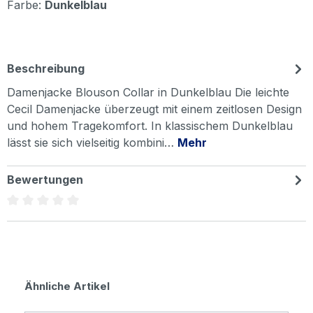
Farbe:
Dunkelblau
Beschreibung
Damenjacke Blouson Collar in Dunkelblau Die leichte
Cecil Damenjacke überzeugt mit einem zeitlosen Design
und hohem Tragekomfort. In klassischem Dunkelblau
lässt sie sich vielseitig kombini…
Mehr
Bewertungen
Durchschnittliche Bewertung von 0 von 5 Sternen
Produktgalerie überspringen
Ähnliche Artikel