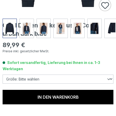
Cecil Damen Jacke Blouson Collar
urban dark blue
89,99 €
Regulärer Preis:
Preise inkl. gesetzlicher MwSt.
Sofort versandfertig, Lieferung bei Ihnen in ca. 1-3
Werktagen
IN DEN WARENKORB