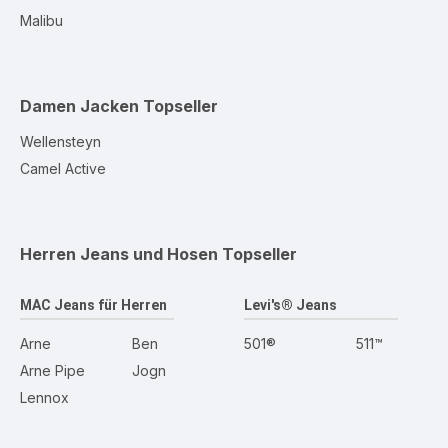
Malibu
Damen Jacken
Topseller
Wellensteyn
Camel Active
Herren Jeans und Hosen
Topseller
MAC Jeans für Herren
Levi's® Jeans
Arne
Ben
501®
511™
Arne Pipe
Jogn
Lennox