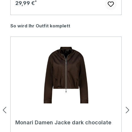
Regulärer Preis:
29,99 €
Produktgalerie überspringen
So wird Ihr Outfit komplett
Monari Damen Jacke dark chocolate