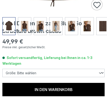
Cecil Damen Kurzarm Bluse Solid
Structure brown cacao
49,99 €
Regulärer Preis:
Preise inkl. gesetzlicher MwSt.
Sofort versandfertig, Lieferung bei Ihnen in ca. 1-3
Werktagen
IN DEN WARENKORB