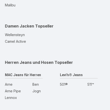
Malibu
Damen Jacken
Topseller
Wellensteyn
Camel Active
Herren Jeans und Hosen
Topseller
MAC Jeans für Herren
Levi's® Jeans
Arne
Ben
501®
511™
Arne Pipe
Jogn
Lennox