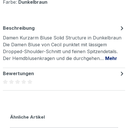
Farbe:
Dunkelbraun
Beschreibung
Damen Kurzarm Bluse Solid Structure in Dunkelbraun
Die Damen Bluse von Cecil punktet mit lässigem
Dropped-Shoulder-Schnitt und feinen Spitzendetails.
Der Hemdblusenkragen und die durchgehen…
Mehr
Bewertungen
Durchschnittliche Bewertung von 0 von 5 Sternen
Produktgalerie überspringen
Ähnliche Artikel