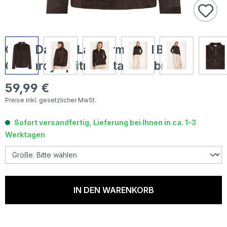
Cecil Damen Langarm Cord Bluse
Corduroy Splitneck tartufo brown
59,99 €
Regulärer Preis:
Preise inkl. gesetzlicher MwSt.
Sofort versandfertig, Lieferung bei Ihnen in ca. 1-3
Werktagen
IN DEN WARENKORB