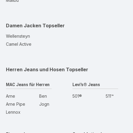
Malibu
Damen Jacken
Topseller
Wellensteyn
Camel Active
Herren Jeans und Hosen
Topseller
MAC Jeans für Herren
Levi's® Jeans
Arne
Ben
501®
511™
Arne Pipe
Jogn
Lennox