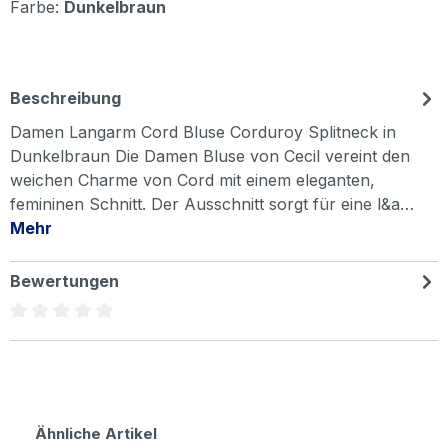
Farbe:
Dunkelbraun
Beschreibung
Damen Langarm Cord Bluse Corduroy Splitneck in
Dunkelbraun Die Damen Bluse von Cecil vereint den
weichen Charme von Cord mit einem eleganten,
femininen Schnitt. Der Ausschnitt sorgt für eine l&a…
Mehr
Bewertungen
Durchschnittliche Bewertung von 0 von 5 Sternen
Produktgalerie überspringen
Ähnliche Artikel