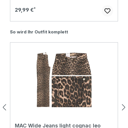
Regulärer Preis:
29,99 €
Produktgalerie überspringen
So wird Ihr Outfit komplett
MAC Wide Jeans light cognac leo