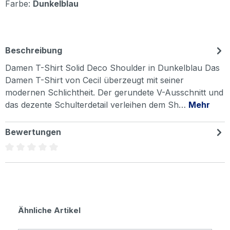
Farbe:
Dunkelblau
Beschreibung
Damen T-Shirt Solid Deco Shoulder in Dunkelblau Das
Damen T-Shirt von Cecil überzeugt mit seiner
modernen Schlichtheit. Der gerundete V-Ausschnitt und
das dezente Schulterdetail verleihen dem Sh…
Mehr
Bewertungen
Durchschnittliche Bewertung von 0 von 5 Sternen
Produktgalerie überspringen
Ähnliche Artikel