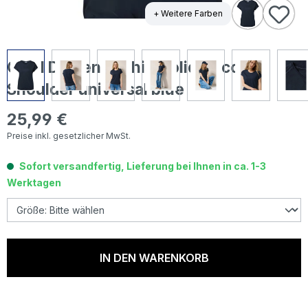
+ Weitere Farben
Cecil Damen T-Shirt Solid Deco
Shoulder universal blue
25,99 €
Regulärer Preis:
Preise inkl. gesetzlicher MwSt.
Sofort versandfertig, Lieferung bei Ihnen in ca. 1-3
Werktagen
IN DEN WARENKORB