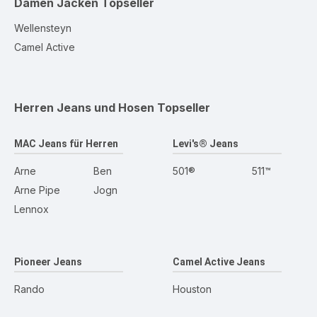
Damen Jacken
Topseller
Wellensteyn
Camel Active
Herren Jeans und Hosen
Topseller
MAC Jeans für Herren
Levi's® Jeans
Arne
Ben
501®
511™
Arne Pipe
Jogn
Lennox
Pioneer Jeans
Camel Active Jeans
Rando
Houston