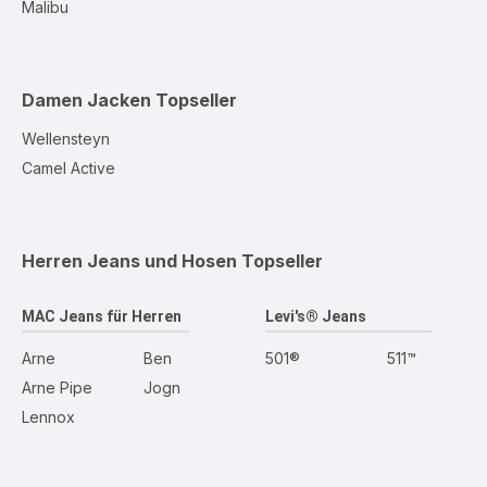
Malibu
Damen Jacken
Topseller
Wellensteyn
Camel Active
Herren Jeans und Hosen
Topseller
MAC Jeans für Herren
Levi's® Jeans
Arne
Ben
501®
511™
Arne Pipe
Jogn
Lennox