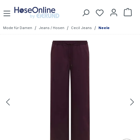
Zum Hauptinhalt springen
Du hast 0 Prod
War
/
/
/
Mode für Damen
Jeans / Hosen
Cecil Jeans
Neele
Bildergalerie überspringen