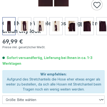
Cecil Neele Wideleg Hose eggplant red
urban city look
69,99 €
Regulärer Preis:
Preise inkl. gesetzlicher MwSt.
Sofort versandfertig, Lieferung bei Ihnen in ca. 1-3
Werktagen
Wir empfehlen:
Aufgrund des Stretchanteils die Hose eher etwas enger als
weiter zu bestellen, da sich alle Hosen mit Stretchanteil beim
Tragen noch ein wenig weiten werden.