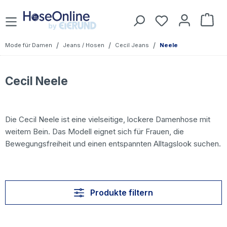
Zum Hauptinhalt springen
Du hast 0 Prod
War
/
/
/
Mode für Damen
Jeans / Hosen
Cecil Jeans
Neele
Cecil Neele
Die Cecil Neele ist eine vielseitige, lockere Damenhose mit
weitem Bein. Das Modell eignet sich für Frauen, die
Bewegungsfreiheit und einen entspannten Alltagslook suchen.
Produkte filtern