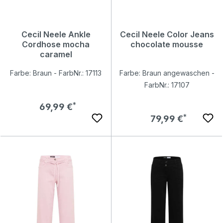
Cecil Neele Ankle
Cecil Neele Color Jeans
Cordhose mocha
chocolate mousse
caramel
Farbe: Braun - FarbNr.: 17113
Farbe: Braun angewaschen -
FarbNr.: 17107
Regulärer Preis:
69,99 €
Regulärer Preis:
79,99 €