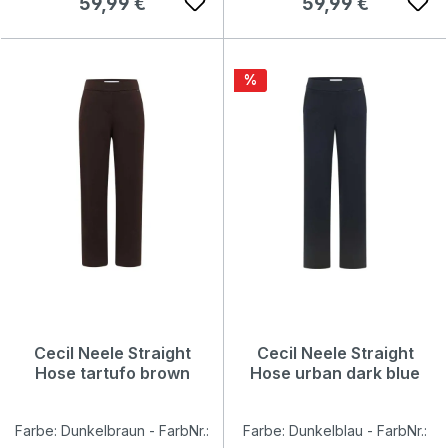
Regulärer Preis:
Regulärer Preis:
59,99 €
59,99 €
Rabatt
%
Cecil Neele Straight
Cecil Neele Straight
Hose tartufo brown
Hose urban dark blue
Farbe: Dunkelbraun - FarbNr.:
Farbe: Dunkelblau - FarbNr.: