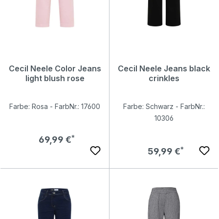
Cecil Neele Color Jeans
Cecil Neele Jeans black
light blush rose
crinkles
Farbe: Rosa - FarbNr.: 17600
Farbe: Schwarz - FarbNr.:
10306
Regulärer Preis:
69,99 €
Regulärer Preis:
59,99 €