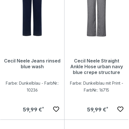
Cecil Neele Jeans rinsed
Cecil Neele Straight
blue wash
Ankle Hose urban navy
blue crepe structure
Farbe: Dunkelblau - FarbNr.:
Farbe: Dunkelblau mit Print -
10236
FarbNr.: 16715
Regulärer Preis:
Regulärer Preis:
59,99 €
59,99 €