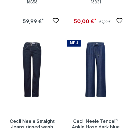
16856
16831
Regulärer Preis:
Regulärer Preis:
Verkaufspreis:
59,99 €
50,00 €
59,99 €
NEU
Cecil Neele Straight
Cecil Neele Tencel™
Jeans rinsed wash
Ankle Hose dark blue