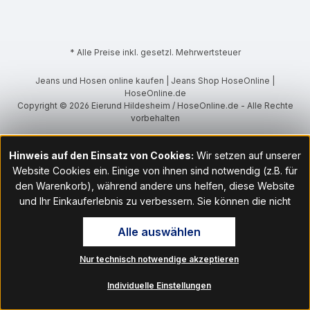
* Alle Preise inkl. gesetzl. Mehrwertsteuer
Jeans und Hosen online kaufen | Jeans Shop HoseOnline |
HoseOnline.de
Copyright © 2026 Eierund Hildesheim / HoseOnline.de - Alle Rechte
vorbehalten
Hinweis auf den Einsatz von Cookies:
Wir setzen auf unserer
Website Cookies ein. Einige von ihnen sind notwendig (z.B. für
den Warenkorb), während andere uns helfen, diese Website
und Ihr Einkauferlebnis zu verbessern. Sie können die nicht
notwendigen Cookies mit Klick auf „OK“ akzeptieren oder per
Alle auswählen
Klick auf "Nur technisch notwendige akzeptieren" ablehnen. Den
Zugang zu den Cookie-Einstellungen finden Sie im Fußbereich
Nur technisch notwendige akzeptieren
unserer Website im Menüpunkt „Informationen“. Dort können Sie
die Einstellungen jederzeit ändern.
Individuelle Einstellungen
Hinweis auf Verarbeitung Ihrer auf dieser Webseite erhobenen