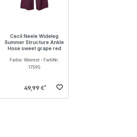
Cecil Neele Wideleg
Summer Structure Ankle
Hose sweet grape red
Farbe: Weinrot - FarbNr.:
17590
Regulärer Preis:
49,99 €