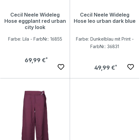
Cecil Neele Wideleg
Cecil Neele Wideleg
Hose eggplant red urban
Hose leo urban dark blue
city look
Farbe: Lila - FarbNr.: 16855
Farbe: Dunkelblau mit Print -
FarbNr.: 36831
Regulärer Preis:
69,99 €
Regulärer Preis:
49,99 €