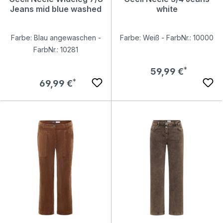
Jeans mid blue washed
white
Farbe: Blau angewaschen -
Farbe: Weiß - FarbNr.: 10000
FarbNr.: 10281
Regulärer Preis:
59,99 €
Regulärer Preis:
69,99 €