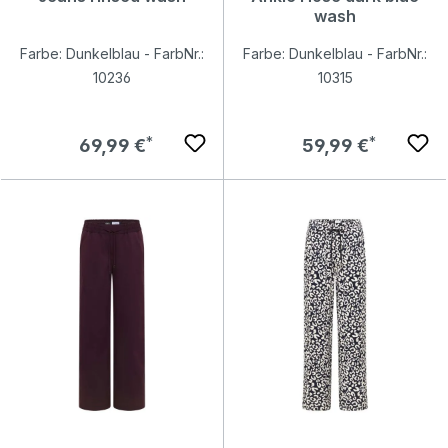
wash
Farbe: Dunkelblau - FarbNr.:
Farbe: Dunkelblau - FarbNr.:
10236
10315
Regulärer Preis:
Regulärer Preis:
69,99 €
59,99 €