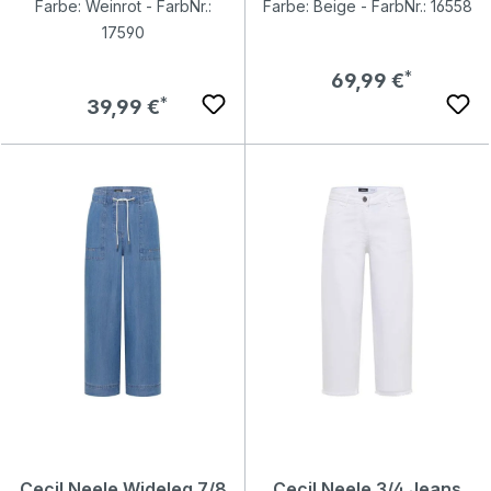
Farbe: Weinrot - FarbNr.:
Farbe: Beige - FarbNr.: 16558
17590
Regulärer Preis:
69,99 €
Regulärer Preis:
39,99 €
Cecil Neele Wideleg 7/8
Cecil Neele 3/4 Jeans