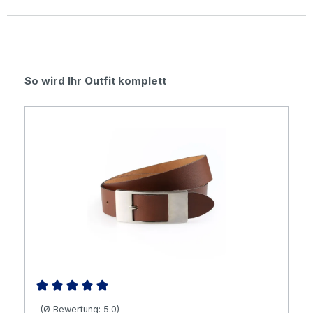
Durchschnittliche Bewertung von 0 von 5 Sternen
Produktgalerie überspringen
So wird Ihr Outfit komplett
Durchschnittliche Bewertung von 5 von 5 Sternen
(Ø Bewertung: 5.0)