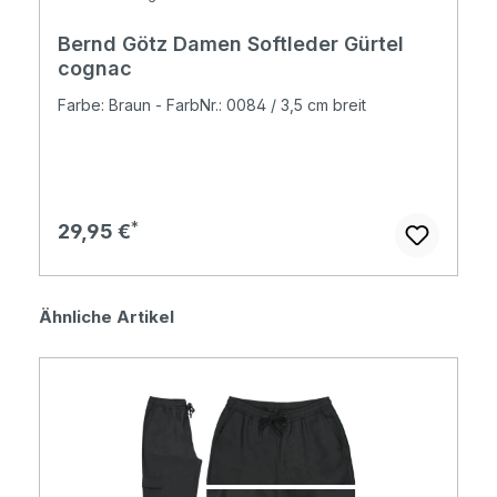
Bernd Götz Damen Softleder Gürtel
cognac
Farbe: Braun - FarbNr.: 0084 / 3,5 cm breit
Regulärer Preis:
29,95 €
Produktgalerie überspringen
Ähnliche Artikel