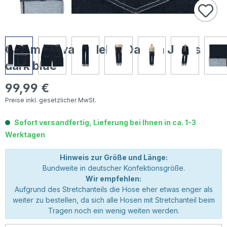
Comma Alva Wideleg Damen Jeans
dark blue
99,99 €
Regulärer Preis:
Preise inkl. gesetzlicher MwSt.
Sofort versandfertig, Lieferung bei Ihnen in ca. 1-3
Werktagen
Hinweis zur Größe und Länge:
Bundweite in deutscher Konfektionsgröße.
Wir empfehlen:
Aufgrund des Stretchanteils die Hose eher etwas enger als
weiter zu bestellen, da sich alle Hosen mit Stretchanteil beim
Tragen noch ein wenig weiten werden.