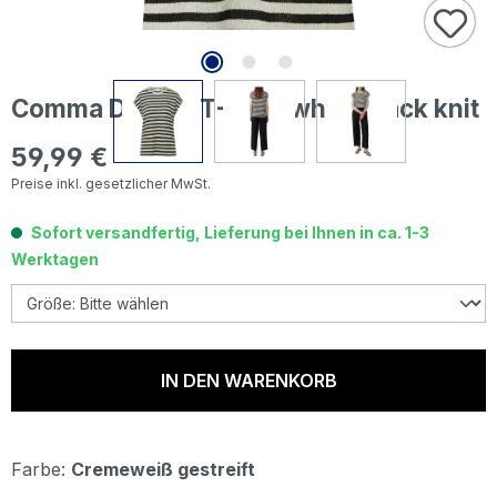
Comma Damen T-Shirt white black knit
59,99 €
Regulärer Preis:
Preise inkl. gesetzlicher MwSt.
Sofort versandfertig, Lieferung bei Ihnen in ca. 1-3
Werktagen
IN DEN WARENKORB
Farbe:
Cremeweiß gestreift