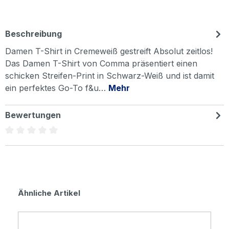
Beschreibung
Damen T-Shirt in Cremeweiß gestreift Absolut zeitlos!
Das Damen T-Shirt von Comma präsentiert einen
schicken Streifen-Print in Schwarz-Weiß und ist damit
ein perfektes Go-To f&u…
Mehr
Bewertungen
Durchschnittliche Bewertung von 0 von 5 Sternen
Produktgalerie überspringen
Ähnliche Artikel