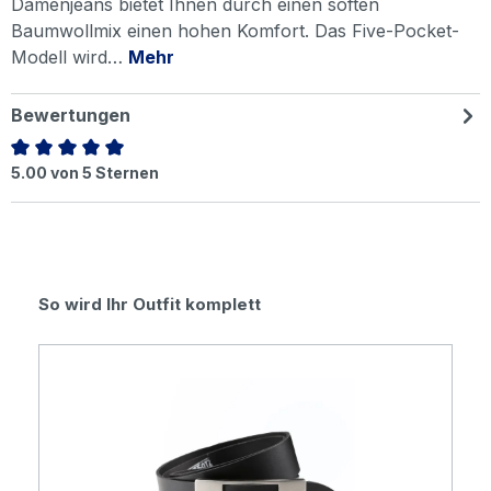
Damenjeans bietet Ihnen durch einen soften
Baumwollmix einen hohen Komfort. Das Five-Pocket-
Modell wird…
Mehr
Bewertungen
Durchschnittliche Bewertung von 5 von 5 Sternen
5.00 von 5 Sternen
Produktgalerie überspringen
So wird Ihr Outfit komplett