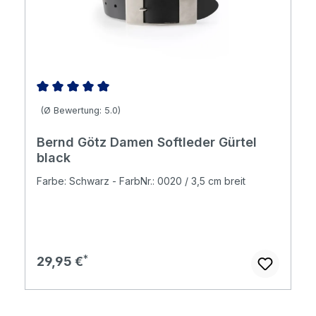
Durchschnittliche Bewertung von 5 von 5 Sternen
(Ø Bewertung: 5.0)
Bernd Götz Damen Softleder Gürtel
black
Farbe: Schwarz - FarbNr.: 0020 / 3,5 cm breit
Regulärer Preis:
29,95 €