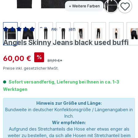
+ Weitere Farben
3 Bewertungen
Durchschnittliche Bewertung von 5 von 5 Sternen
Angels Skinny Jeans black used buffi
Verkaufspreis:
60,00 €
%
89,99 €*
Preise inkl. gesetzlicher MwSt.
Sofort versandfertig, Lieferung bei Ihnen in ca. 1-3
Werktagen
Hinweis zur Größe und Länge:
Bundweite in deutscher Konfektionsgröße / Längenangaben in
Inch.
Wir empfehlen:
Aufgrund des Stretchanteils die Hose eher etwas enger als
weiter zu bestellen, da sich alle Hosen mit Stretchanteil beim