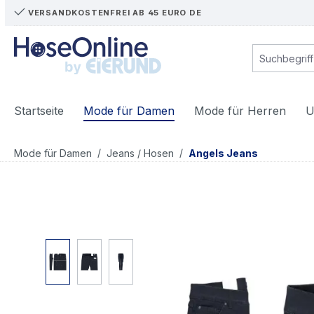
VERSANDKOSTENFREI AB 45 EURO DE
m Hauptinhalt springen
Zur Suche springen
Zur Hauptnavigation springen
Startseite
Mode für Damen
Mode für Herren
U
/
/
Mode für Damen
Jeans / Hosen
Angels Jeans
Bildergalerie überspringen