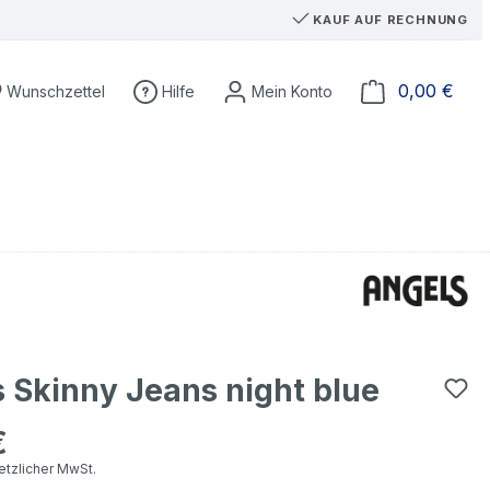
KAUF AUF RECHNUNG
Du hast 0 Produkte auf dem Merkzettel
Ware
0,00 €
Wunschzettel
Hilfe
 Skinny Jeans night blue
€
eis:
setzlicher MwSt.