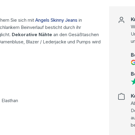
K
hern Sie sich mit
Angels Skinny Jeans
in
Wi
hlankem Beinverlauf besticht durch ihr
U
icht.
Dekorative Nähte
an den Gesäßtaschen
u
r Damenbluse, Blazer / Lederjacke und Pumps wird
B
B
K
 Elasthan
Ab
D
au
be