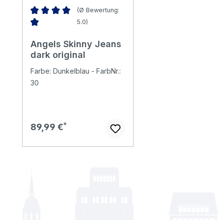
(Ø Bewertung:
5.0)
Durchschnittliche Bewertung von 5 von 5 Sternen
Angels Skinny Jeans
dark original
Farbe: Dunkelblau - FarbNr.:
30
Regulärer Preis:
89,99 €