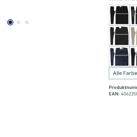
Angels 
Angels 
Angels 
Alle Farb
Produktnum
EAN:
406225