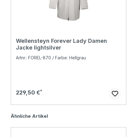
Wellensteyn Forever Lady Damen
Jacke lightsilver
Artnr.: FOREL-870 / Farbe: Hellgrau
Regulärer Preis:
229,50 €
Produktgalerie überspringen
Ähnliche Artikel