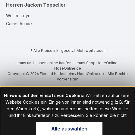
Herren Jacken
Topseller
Wellensteyn
Camel Active
* Alle Preise inkl. gesetzl. Mehrwertsteuer
Jeans und Hosen online kaufen | Jeans Shop HoseOnline |
HoseOnline.de
Copyright © 2026 Eierund Hildesheim / HoseOnline.de - Alle Rechte
vorbehalten
Hinweis auf den Einsatz von Cookies:
Wir setzen auf unserer
Website Cookies ein. Einige von ihnen sind notwendig (z.B. für
den Warenkorb), während andere uns helfen, diese Website
und Ihr Einkauferlebnis zu verbessern. Sie können die nicht
notwendigen Cookies mit Klick auf „OK“ akzeptieren oder per
Alle auswählen
Klick auf "Nur technisch notwendige akzeptieren" ablehnen. Den