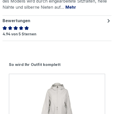
des Modells wird durch eingearbeitete Sitzfalten, helle
Nähte und silberne Nieten auf…
Mehr
Bewertungen
Durchschnittliche Bewertung von 4.94 von 5 Sternen
4.94 von 5 Sternen
Produktgalerie überspringen
So wird Ihr Outfit komplett