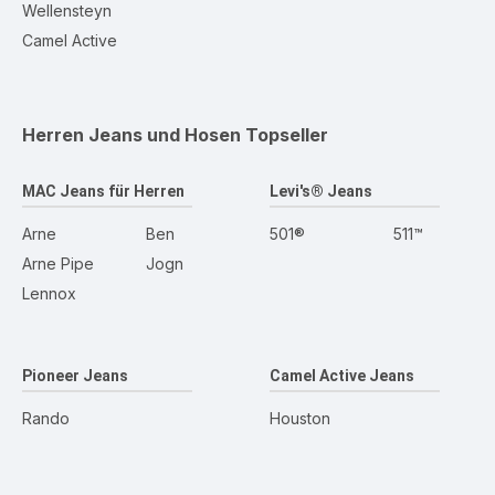
Wellensteyn
Camel Active
Herren Jeans und Hosen
Topseller
MAC Jeans für Herren
Levi's® Jeans
Arne
Ben
501®
511™
Arne Pipe
Jogn
Lennox
Pioneer Jeans
Camel Active Jeans
Rando
Houston