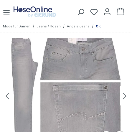
Zum Hauptinhalt springen
Du hast 0 Prod
War
/
/
/
Mode für Damen
Jeans / Hosen
Angels Jeans
Cici
Bildergalerie überspringen