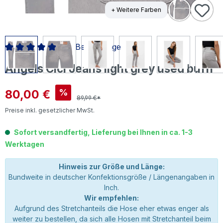
+ Weitere Farben
18 Bewertungen
Durchschnittliche Bewertung von 4.94 von 5 Sternen
Angels Cici Jeans light grey used buffi
Verkaufspreis:
80,00 €
%
89,99 €*
Preise inkl. gesetzlicher MwSt.
Sofort versandfertig, Lieferung bei Ihnen in ca. 1-3
Werktagen
Hinweis zur Größe und Länge:
Bundweite in deutscher Konfektionsgröße / Längenangaben in
Inch.
Wir empfehlen:
Aufgrund des Stretchanteils die Hose eher etwas enger als
weiter zu bestellen, da sich alle Hosen mit Stretchanteil beim