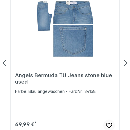
Angels Bermuda TU Jeans stone blue
used
Farbe: Blau angewaschen - FarbNr.: 34158
Regulärer Preis:
69,99 €