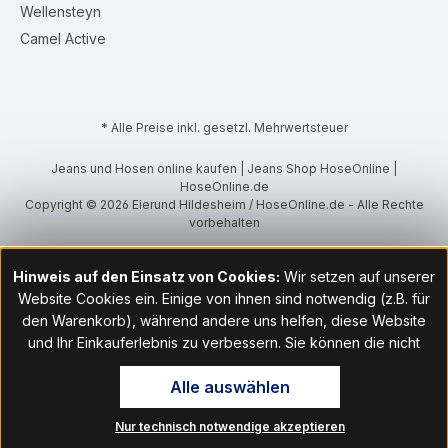
Wellensteyn
Camel Active
* Alle Preise inkl. gesetzl. Mehrwertsteuer
Jeans und Hosen online kaufen | Jeans Shop HoseOnline |
HoseOnline.de
Copyright © 2026 Eierund Hildesheim / HoseOnline.de - Alle Rechte
vorbehalten
Hinweis auf den Einsatz von Cookies:
Wir setzen auf unserer
Website Cookies ein. Einige von ihnen sind notwendig (z.B. für
den Warenkorb), während andere uns helfen, diese Website
und Ihr Einkauferlebnis zu verbessern. Sie können die nicht
notwendigen Cookies mit Klick auf „OK“ akzeptieren oder per
Alle auswählen
Klick auf "Nur technisch notwendige akzeptieren" ablehnen. Den
Zugang zu den Cookie-Einstellungen finden Sie im Fußbereich
Nur technisch notwendige akzeptieren
unserer Website im Menüpunkt „Informationen“. Dort können Sie