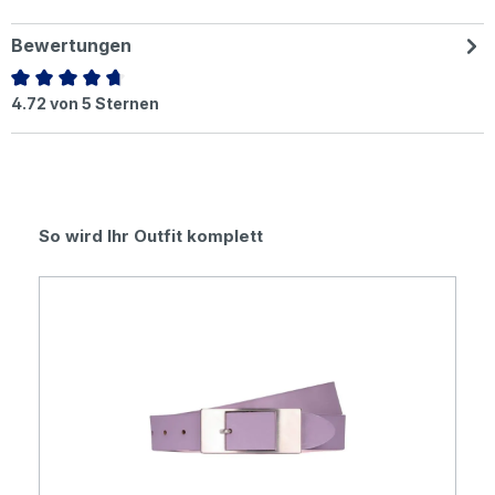
Bewertungen
Durchschnittliche Bewertung von 4.72 von 5 Sternen
4.72 von 5 Sternen
Produktgalerie überspringen
So wird Ihr Outfit komplett