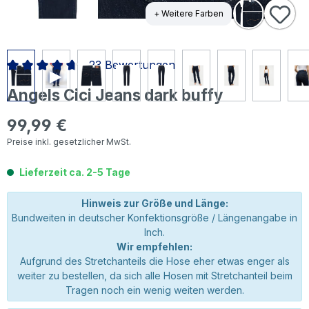
+ Weitere Farben
23 Bewertungen
Durchschnittliche Bewertung von 4.72 von 5 Sternen
Angels Cici Jeans dark buffy
99,99 €
Regulärer Preis:
Preise inkl. gesetzlicher MwSt.
Lieferzeit ca. 2-5 Tage
Hinweis zur Größe und Länge:
Bundweiten in deutscher Konfektionsgröße / Längenangabe in
Inch.
Wir empfehlen:
Aufgrund des Stretchanteils die Hose eher etwas enger als
weiter zu bestellen, da sich alle Hosen mit Stretchanteil beim
Tragen noch ein wenig weiten werden.