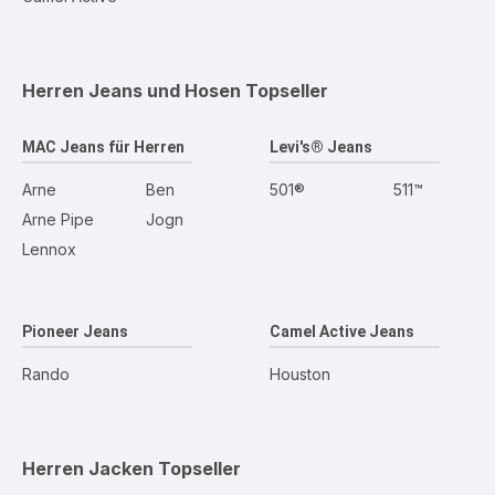
Herren Jeans und Hosen
Topseller
MAC Jeans für Herren
Levi's® Jeans
Arne
Ben
501®
511™
Arne Pipe
Jogn
Lennox
Pioneer Jeans
Camel Active Jeans
Rando
Houston
Herren Jacken
Topseller