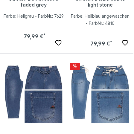
faded grey
light stone
Farbe: Hellgrau - FarbNr.: 7629
Farbe: Hellblau angewaschen
- FarbNr.: 4810
Regulärer Preis:
79,99 €
Regulärer Preis:
79,99 €
Rabatt
%