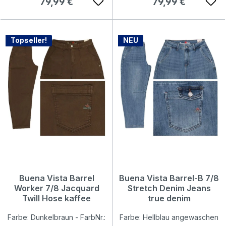
Regulärer Preis:
Regulärer Preis:
79,99 €
79,99 €
Topseller!
NEU
Buena Vista Barrel
Buena Vista Barrel-B 7/8
Worker 7/8 Jacquard
Stretch Denim Jeans
Twill Hose kaffee
true denim
Farbe: Dunkelbraun - FarbNr.:
Farbe: Hellblau angewaschen