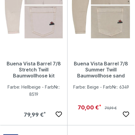
Buena Vista Barrel 7/8
Buena Vista Barrel 7/8
Stretch Twill
Summer Twill
Baumwollhose kit
Baumwollhose sand
Farbe: Hellbeige - FarbNr.:
Farbe: Beige - FarbNr.: 6349
8519
Regulärer Preis:
Verkaufspreis:
70,00 €
79,99 €
Regulärer Preis:
79,99 €