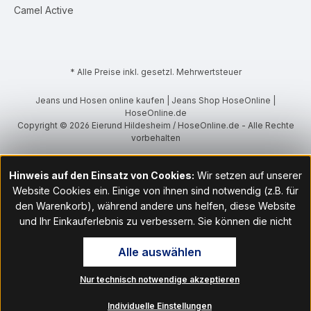
Camel Active
* Alle Preise inkl. gesetzl. Mehrwertsteuer
Jeans und Hosen online kaufen | Jeans Shop HoseOnline |
HoseOnline.de
Copyright © 2026 Eierund Hildesheim / HoseOnline.de - Alle Rechte
vorbehalten
Hinweis auf den Einsatz von Cookies:
Wir setzen auf unserer
Website Cookies ein. Einige von ihnen sind notwendig (z.B. für
den Warenkorb), während andere uns helfen, diese Website
und Ihr Einkauferlebnis zu verbessern. Sie können die nicht
notwendigen Cookies mit Klick auf „OK“ akzeptieren oder per
Alle auswählen
Klick auf "Nur technisch notwendige akzeptieren" ablehnen. Den
Zugang zu den Cookie-Einstellungen finden Sie im Fußbereich
Nur technisch notwendige akzeptieren
unserer Website im Menüpunkt „Informationen“. Dort können Sie
die Einstellungen jederzeit ändern.
Individuelle Einstellungen