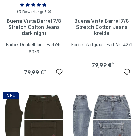
Durchschnittliche Bewertung von 5 von 5 Sternen
(Ø Bewertung: 5.0)
Buena Vista Barrel 7/8
Buena Vista Barrel 7/8
Stretch Cotton Jeans
Stretch Cotton Jeans
dark night
kreide
Farbe: Dunkelblau - FarbNr.:
Farbe: Zartgrau - FarbNr.: 4271
8049
Regulärer Preis:
79,99 €
Regulärer Preis:
79,99 €
NEU