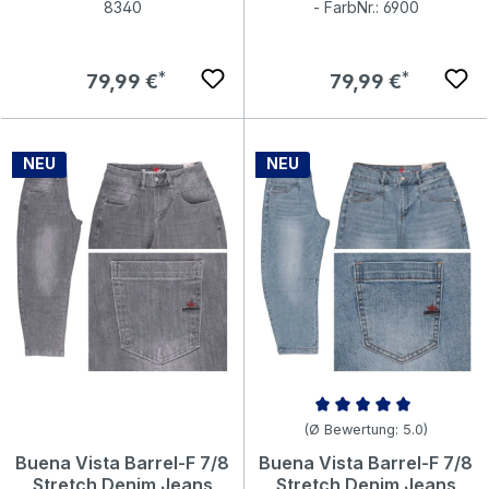
8340
- FarbNr.: 6900
Regulärer Preis:
Regulärer Preis:
79,99 €
79,99 €
NEU
NEU
Durchschnittliche Bewertung v
(Ø Bewertung: 5.0)
Buena Vista Barrel-F 7/8
Buena Vista Barrel-F 7/8
Stretch Denim Jeans
Stretch Denim Jeans