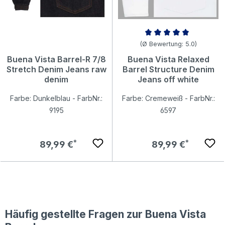
Durchschnittliche Bewertung v
(Ø Bewertung: 5.0)
Buena Vista Barrel-R 7/8
Buena Vista Relaxed
Stretch Denim Jeans raw
Barrel Structure Denim
denim
Jeans off white
Farbe: Dunkelblau - FarbNr.:
Farbe: Cremeweiß - FarbNr.:
9195
6597
Regulärer Preis:
Regulärer Preis:
89,99 €
89,99 €
Häufig gestellte Fragen zur Buena Vista