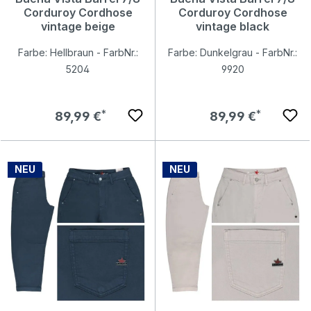
Corduroy Cordhose
Corduroy Cordhose
vintage beige
vintage black
Farbe: Hellbraun - FarbNr.:
Farbe: Dunkelgrau - FarbNr.:
5204
9920
Regulärer Preis:
Regulärer Preis:
89,99 €
89,99 €
NEU
NEU