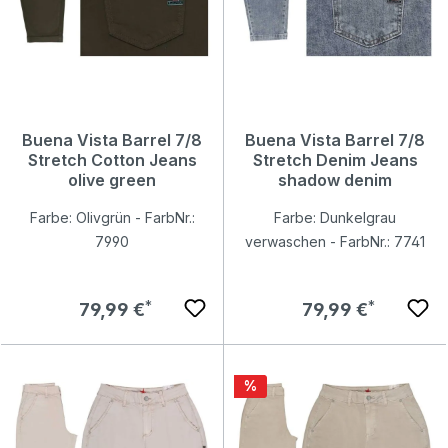
Buena Vista Barrel 7/8
Buena Vista Barrel 7/8
Stretch Cotton Jeans
Stretch Denim Jeans
olive green
shadow denim
Farbe: Olivgrün - FarbNr.:
Farbe: Dunkelgrau
7990
verwaschen - FarbNr.: 7741
Regulärer Preis:
Regulärer Preis:
79,99 €
79,99 €
Rabatt
%