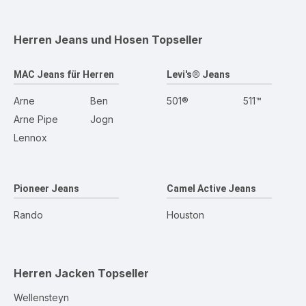
Herren Jeans und Hosen
Topseller
MAC Jeans für Herren
Levi's® Jeans
Arne
Ben
501®
511™
Arne Pipe
Jogn
Lennox
Pioneer Jeans
Camel Active Jeans
Rando
Houston
Herren Jacken
Topseller
Wellensteyn