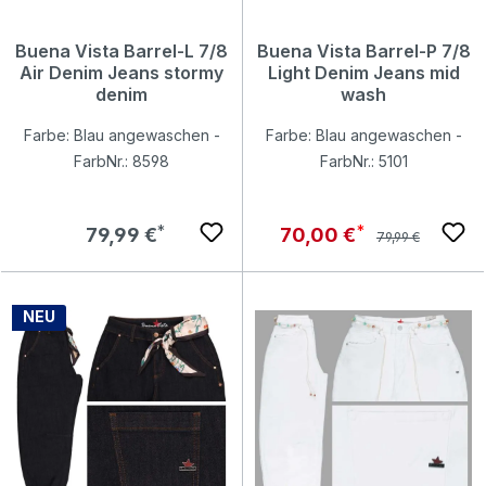
Buena Vista Barrel-L 7/8
Buena Vista Barrel-P 7/8
Air Denim Jeans stormy
Light Denim Jeans mid
denim
wash
Farbe: Blau angewaschen -
Farbe: Blau angewaschen -
FarbNr.: 8598
FarbNr.: 5101
Regulärer Preis:
Regulärer Preis:
Verkaufspreis:
79,99 €
70,00 €
79,99 €
NEU