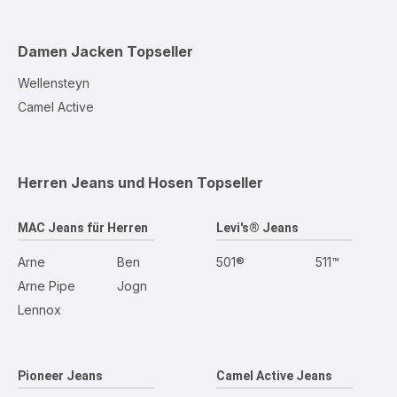
Damen Jacken
Topseller
Wellensteyn
Camel Active
Herren Jeans und Hosen
Topseller
MAC Jeans für Herren
Levi's® Jeans
Arne
Ben
501®
511™
Arne Pipe
Jogn
Lennox
Pioneer Jeans
Camel Active Jeans