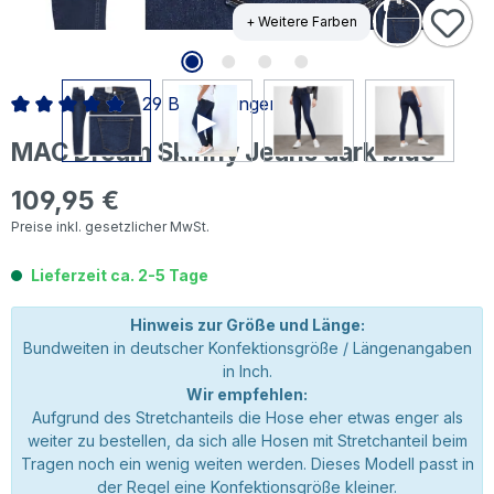
+ Weitere Farben
29 Bewertungen
Durchschnittliche Bewertung von 4.98 von 5 Sternen
MAC Dream Skinny Jeans dark blue
109,95 €
Regulärer Preis:
Preise inkl. gesetzlicher MwSt.
Lieferzeit ca. 2-5 Tage
Hinweis zur Größe und Länge:
Bundweiten in deutscher Konfektionsgröße / Längenangaben
in Inch.
Wir empfehlen:
Aufgrund des Stretchanteils die Hose eher etwas enger als
weiter zu bestellen, da sich alle Hosen mit Stretchanteil beim
Tragen noch ein wenig weiten werden. Dieses Modell passt in
der Regel eine Konfektionsgröße kleiner.