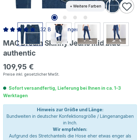
+ Weitere Farben
32 Bewertungen
Durchschnittliche Bewertung von 4.95 von 5 Sternen
MAC Dream Skinny Jeans mid blue
authentic
109,95 €
Regulärer Preis:
Preise inkl. gesetzlicher MwSt.
Sofort versandfertig, Lieferung bei Ihnen in ca. 1-3
Werktagen
Hinweis zur Größe und Länge:
Bundweiten in deutscher Konfektionsgröße / Längenangaben
in Inch.
Wir empfehlen:
Aufgrund des Stretchanteils die Hose eher etwas enger als