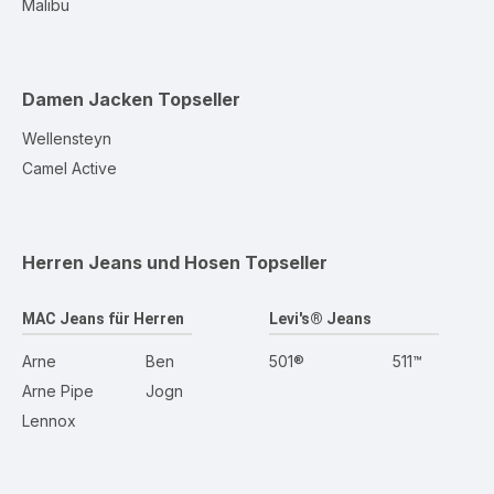
Malibu
Damen Jacken
Topseller
Wellensteyn
Camel Active
Herren Jeans und Hosen
Topseller
MAC Jeans für Herren
Levi's® Jeans
Arne
Ben
501®
511™
Arne Pipe
Jogn
Lennox