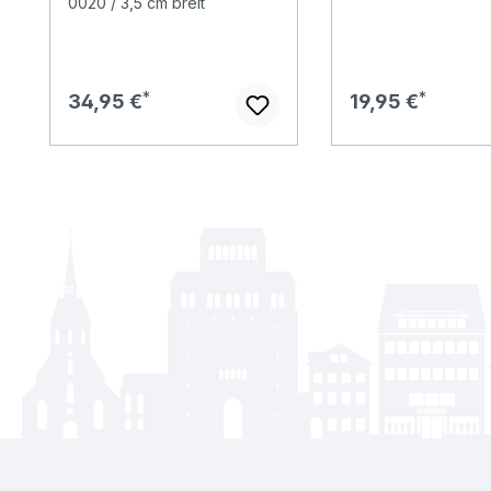
0020 / 3,5 cm breit
Regulärer Preis:
Regulärer Preis:
34,95 €
19,95 €