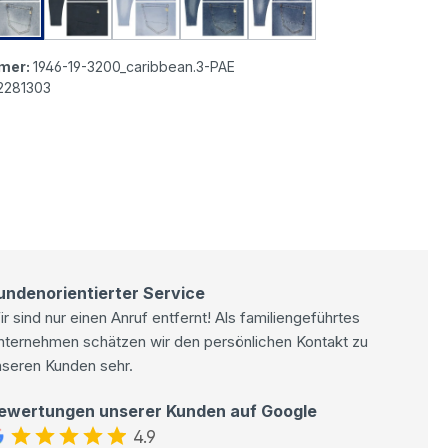
as ICON California Sunrise 3/4 Jeans black dots
Senoritas ICON California Sunrise 3/4 Jeans caribbean
Senoritas ICON California Sunrise 3/4 Jeans de
Senoritas ICON California Sunrise 3/4 J
Senoritas ICON California Sun
Senoritas ICON Califo
mer:
1946-19-3200_caribbean.3-PAE
2281303
undenorientierter Service
r sind nur einen Anruf entfernt! Als familiengeführtes
nternehmen schätzen wir den persönlichen Kontakt zu
nseren Kunden sehr.
ewertungen unserer Kunden auf Google
4.9