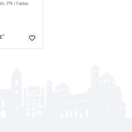
black
OVL-719 / Farbe:
er Preis:
 €