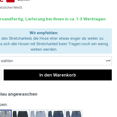
setzlicher MwSt.
rsandfertig, Lieferung bei Ihnen in ca. 1-3 Werktagen
Wir empfehlen:
 des Stretchanteils die Hose eher etwas enger als weiter zu
da sich alle Hosen mit Stretchanteil beim Tragen noch ein wenig
weiten werden.
 Anzahl: Gib den gewünschten Wert ein 
In den Warenkorb
blau angewaschen
auswählen
ben: