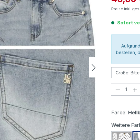
Preise inkl. ge
Sofort ve
Aufgrund
bestellen, 
Produkt
Farbe:
Hell
Weitere Far