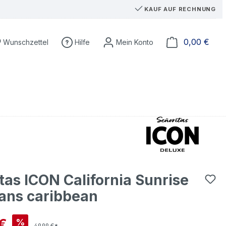
KAUF AUF RECHNUNG
Du hast 0 Produkte auf dem Merkzettel
Ware
0,00 €
Wunschzettel
Hilfe
tas ICON California Sunrise
ans caribbean
is:
€
%
49,99 €*