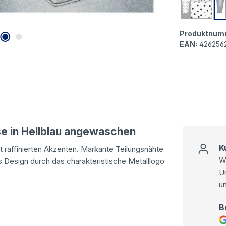
Senorit
Produktnum
EAN:
426256
se in Hellblau angewaschen
K
 raffinierten Akzenten. Markante Teilungsnähte
Wi
 Design durch das charakteristische Metalllogo
U
u
B