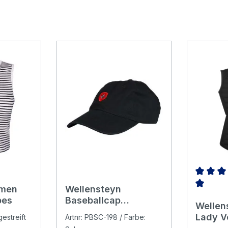
amen
Wellensteyn
Durchsch
pes
Baseballcap
Wellen
black/red/anthracite
Lady V
estreift
Artnr: PBSC-198 / Farbe: