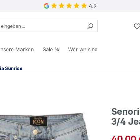
4.9
nsere Marken
Sale %
Wer wir sind
ia Sunrise
Senori
3/4 Je
Verkaufspre
40,00 