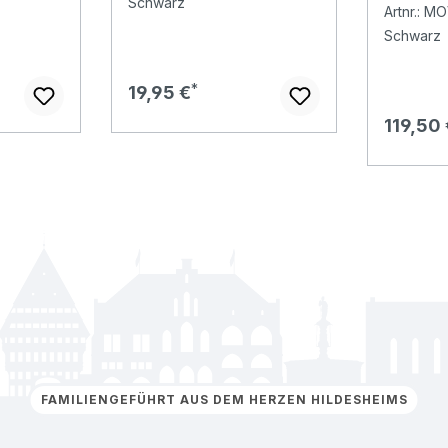
Weste 
Schwarz
Artnr.: M
Schwarz
Regulärer Preis:
19,95 €
Regulär
119,50
FAMILIENGEFÜHRT AUS DEM HERZEN HILDESHEIMS