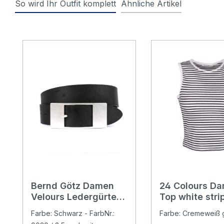
So wird Ihr Outfit komplett
Ähnliche Artikel
Produktgalerie überspringen
Bernd Götz Damen
24 Colours D
Velours Ledergürtel
Top white stri
soft black
Farbe: Schwarz - FarbNr.:
Farbe: Cremeweiß g