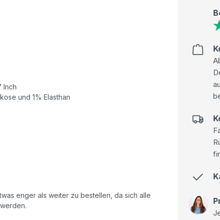
B
K
Ab
D
au
7 Inch
be
kose und 1% Elasthan
K
Fa
R
fi
K
as enger als weiter zu bestellen, da sich alle
P
 werden.
Je