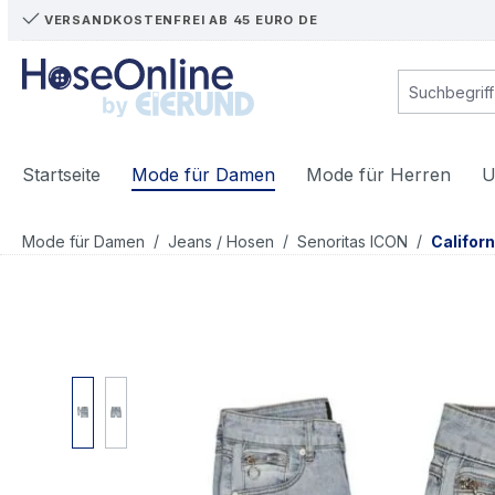
VERSANDKOSTENFREI AB 45 EURO DE
m Hauptinhalt springen
Zur Suche springen
Zur Hauptnavigation springen
Startseite
Mode für Damen
Mode für Herren
U
/
/
/
Mode für Damen
Jeans / Hosen
Senoritas ICON
Californ
Bildergalerie überspringen