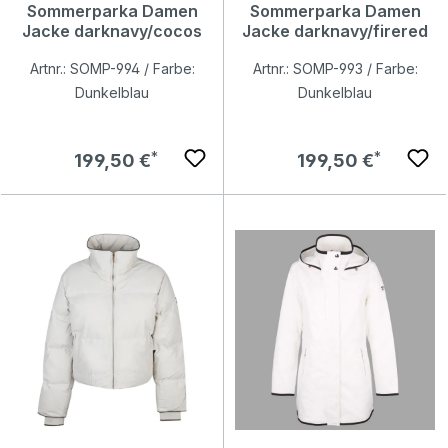
Sommerparka Damen
Sommerparka Damen
Jacke darknavy/cocos
Jacke darknavy/firered
Artnr.: SOMP-994 / Farbe:
Artnr.: SOMP-993 / Farbe:
Dunkelblau
Dunkelblau
Regulärer Preis:
Regulärer Preis:
199,50 €
199,50 €