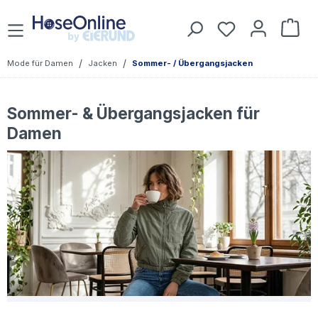
Zum Hauptinhalt springen
Du hast 0 Prod
War
/
/
Mode für Damen
Jacken
Sommer- / Übergangsjacken
Sommer- & Übergangsjacken für
Damen