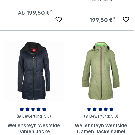
Regulärer Preis:
Ab
199,50 €
Regulärer Preis:
199,50 €
Durchschnittliche Bewertung von 5 von 5 Sternen
Durchschnittliche Bewertung v
(Ø Bewertung: 5.0)
(Ø Bewertung: 5.0)
Wellensteyn Westside
Wellensteyn Westside
Damen Jacke
Damen Jacke salbei