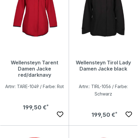
Wellensteyn Tarent
Wellensteyn Tirol Lady
Damen Jacke
Damen Jacke black
red/darknavy
Artnr: TARE-1049 / Farbe: Rot
Artnr.: TIRL-1056 / Farbe:
Schwarz
Regulärer Preis:
199,50 €
Regulärer Preis:
199,50 €