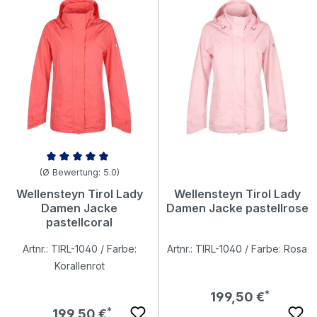
Durchschnittliche Bewertung von 5 von 5 Sternen
(Ø Bewertung: 5.0)
Wellensteyn Tirol Lady
Wellensteyn Tirol Lady
Damen Jacke
Damen Jacke pastellrose
pastellcoral
Artnr.: TIRL-1040 / Farbe:
Artnr.: TIRL-1040 / Farbe: Rosa
Korallenrot
Regulärer Preis:
199,50 €
Regulärer Preis:
199,50 €