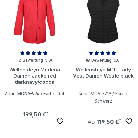
Durchschnittliche Bewertung von 5 von 5 Sternen
Durchschnittliche Bewertung v
(Ø Bewertung: 5.0)
(Ø Bewertung: 5.0)
Wellensteyn Modena
Wellensteyn MOL Lady
Damen Jacke red
Vest Damen Weste black
darknavy/cocos
Artnr.: MONA-994 / Farbe: Rot
Artnr.: MOVL-719 / Farbe:
Schwarz
Regulärer Preis:
199,50 €
Regulärer Preis:
Ab
119,50 €