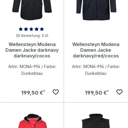
Durchschnittliche Bewertung von 5 von 5 Sternen
(Ø Bewertung: 5.0)
Wellensteyn Modena
Wellensteyn Modena
Damen Jacke darknavy
Damen Jacke
darknavy/cocos
darknavy/red/cocos
Artnr.: MONA-994 / Farbe:
Artnr.: MONA-994 / Farbe:
Dunkelblau
Dunkelblau
Regulärer Preis:
Regulärer Preis:
199,50 €
199,50 €