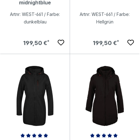
midnightblue
Artnr: WEST-661 / Farbe:
Artnr: WEST-661 / Farbe:
dunkelblau
Hellgrün
Regulärer Preis:
Regulärer Preis:
199,50 €
199,50 €