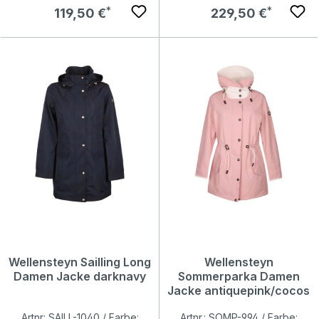
Regulärer Preis:
Regulärer Preis:
119,50 €
229,50 €
Wellensteyn Sailling Long
Wellensteyn
Damen Jacke darknavy
Sommerparka Damen
Jacke antiquepink/cocos
Artnr: SAILL-1040 / Farbe:
Artnr.: SOMP-994 / Farbe: