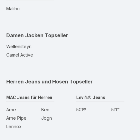
Malibu
Damen Jacken
Topseller
Wellensteyn
Camel Active
Herren Jeans und Hosen
Topseller
MAC Jeans für Herren
Levi's® Jeans
Arne
Ben
501®
511™
Arne Pipe
Jogn
Lennox