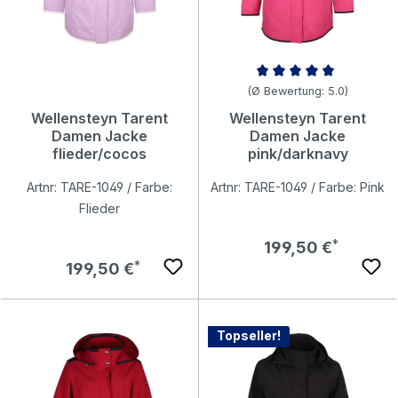
Durchschnittliche Bewertung v
(Ø Bewertung: 5.0)
Wellensteyn Tarent
Wellensteyn Tarent
Damen Jacke
Damen Jacke
flieder/cocos
pink/darknavy
Artnr: TARE-1049 / Farbe:
Artnr: TARE-1049 / Farbe: Pink
Flieder
Regulärer Preis:
199,50 €
Regulärer Preis:
199,50 €
Topseller!