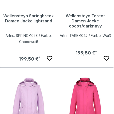
Wellensteyn Springbreak
Wellensteyn Tarent
Damen Jacke lightsand
Damen Jacke
cocos/darknavy
Artnr.: SPRING-1053 / Farbe:
Artnr: TARE-1049 / Farbe: Weiß
Cremeweiß
Regulärer Preis:
199,50 €
Regulärer Preis:
199,50 €