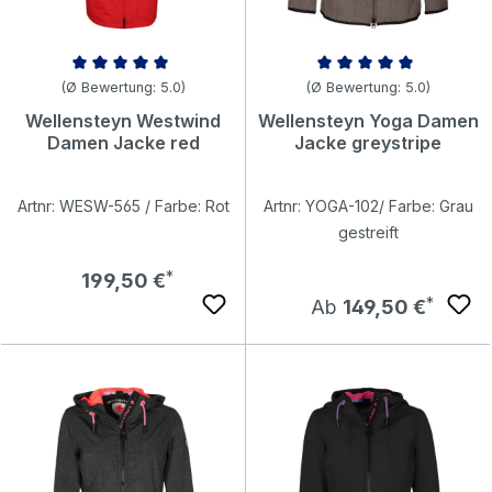
Durchschnittliche Bewertung von 5 von 5 Sternen
Durchschnittliche Bewertung v
(Ø Bewertung: 5.0)
(Ø Bewertung: 5.0)
Wellensteyn Westwind
Wellensteyn Yoga Damen
Damen Jacke red
Jacke greystripe
Artnr: WESW-565 / Farbe: Rot
Artnr: YOGA-102/ Farbe: Grau
gestreift
Regulärer Preis:
199,50 €
Regulärer Preis:
Ab
149,50 €