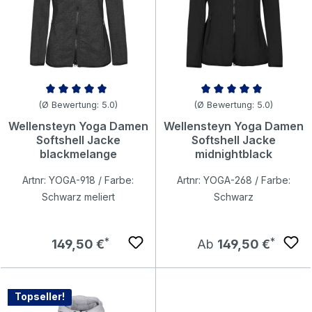
Durchschnittliche Bewertung von 5 von 5 Sternen
Durchschnittliche Bewertung v
(Ø Bewertung: 5.0)
(Ø Bewertung: 5.0)
Wellensteyn Yoga Damen
Wellensteyn Yoga Damen
Softshell Jacke
Softshell Jacke
blackmelange
midnightblack
Artnr: YOGA-918 / Farbe:
Artnr: YOGA-268 / Farbe:
Schwarz meliert
Schwarz
Regulärer Preis:
Regulärer Preis:
149,50 €
Ab
149,50 €
Topseller!