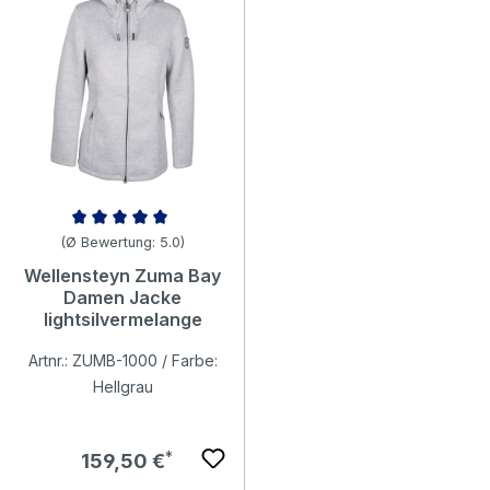
Durchschnittliche Bewertung von 5 von 5 Sternen
(Ø Bewertung: 5.0)
Wellensteyn Zuma Bay
Damen Jacke
lightsilvermelange
Artnr.: ZUMB-1000 / Farbe:
Hellgrau
Regulärer Preis:
159,50 €