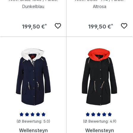
Dunkelblau
Altrosa
Regulärer Preis:
Regulärer Preis:
199,50 €
199,50 €
Durchschnittliche Bewertung von 5 von 5 Sternen
Durchschnittliche Bewertung v
(Ø Bewertung: 5.0)
(Ø Bewertung: 4.9)
Wellensteyn
Wellensteyn