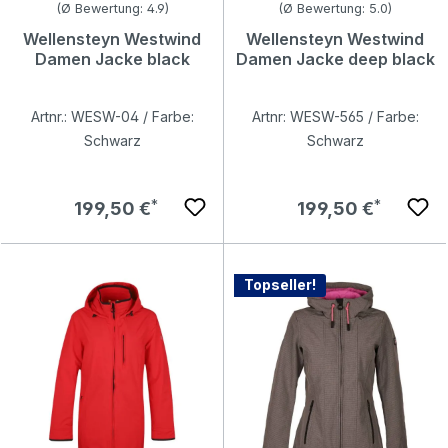
Durchschnittliche Bewertung von 4.94 von 5 Sternen
Durchschnittliche Bewertung v
(Ø Bewertung: 4.9)
(Ø Bewertung: 5.0)
Wellensteyn Westwind
Wellensteyn Westwind
Damen Jacke black
Damen Jacke deep black
Artnr.: WESW-04 / Farbe:
Artnr: WESW-565 / Farbe:
Schwarz
Schwarz
Regulärer Preis:
Regulärer Preis:
199,50 €
199,50 €
Topseller!