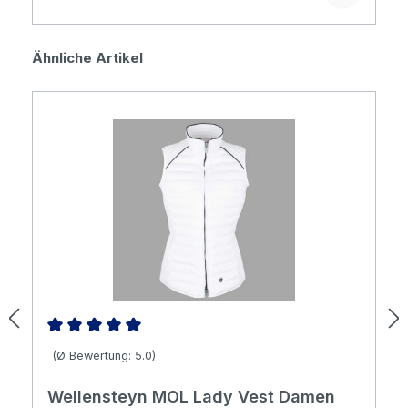
Produktgalerie überspringen
Ähnliche Artikel
Durchschnittliche Bewertung von 5 von 5 Sternen
(Ø Bewertung: 5.0)
Wellensteyn MOL Lady Vest Damen