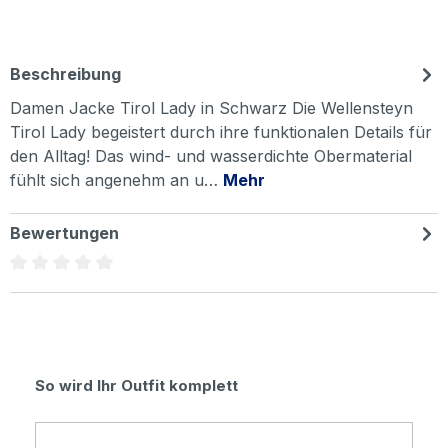
Beschreibung
Damen Jacke Tirol Lady in Schwarz Die Wellensteyn
Tirol Lady begeistert durch ihre funktionalen Details für
den Alltag! Das wind- und wasserdichte Obermaterial
fühlt sich angenehm an u…
Mehr
Bewertungen
Durchschnittliche Bewertung von 0 von 5 Sternen
Produktgalerie überspringen
So wird Ihr Outfit komplett