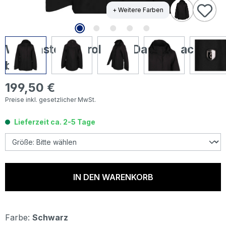
+ Weitere Farben
Wellensteyn Tirol Lady Damen Jacke
black
199,50 €
Regulärer Preis:
Preise inkl. gesetzlicher MwSt.
Lieferzeit ca. 2-5 Tage
IN DEN WARENKORB
Farbe:
Schwarz