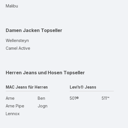
Malibu
Damen Jacken
Topseller
Wellensteyn
Camel Active
Herren Jeans und Hosen
Topseller
MAC Jeans für Herren
Levi's® Jeans
Arne
Ben
501®
511™
Arne Pipe
Jogn
Lennox