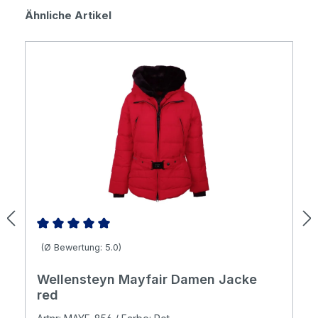
Produktgalerie überspringen
Ähnliche Artikel
Durchschnittliche Bewertung von 5 von 5 Sternen
(Ø Bewertung: 5.0)
Wellensteyn Mayfair Damen Jacke
red