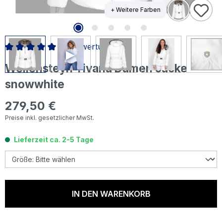
+ Weitere Farben
5 Bewertungen
Durchschnittliche Bewertung von 5 von 5 Sternen
Wellensteyn Tivana Damen Jacke
snowwhite
279,50 €
Regulärer Preis:
Preise inkl. gesetzlicher MwSt.
Lieferzeit ca. 2-5 Tage
IN DEN WARENKORB