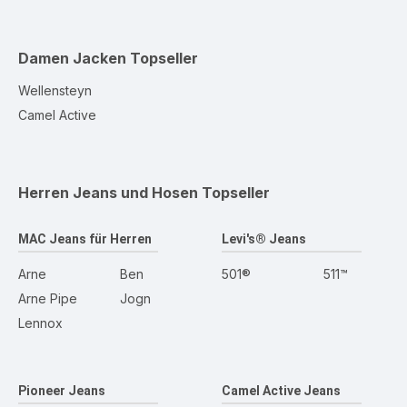
Damen Jacken
Topseller
Wellensteyn
Camel Active
Herren Jeans und Hosen
Topseller
MAC Jeans für Herren
Levi's® Jeans
Arne
Ben
501®
511™
Arne Pipe
Jogn
Lennox
Pioneer Jeans
Camel Active Jeans