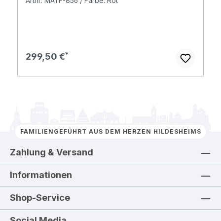
Artnr: MAYF-856 / Farbe: Rot
Regulärer Preis:
299,50 €
FAMILIENGEFÜHRT AUS DEM HERZEN HILDESHEIMS
Zahlung & Versand
Informationen
Shop-Service
Social Media