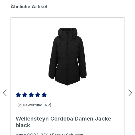
Produktgalerie überspringen
Ähnliche Artikel
Durchschnittliche Bewertung von 4.88 von 5 Sternen
(Ø Bewertung: 4.9)
Wellensteyn Cordoba Damen Jacke
black