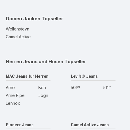
Damen Jacken
Topseller
Wellensteyn
Camel Active
Herren Jeans und Hosen
Topseller
MAC Jeans für Herren
Levi's® Jeans
Arne
Ben
501®
511™
Arne Pipe
Jogn
Lennox
Pioneer Jeans
Camel Active Jeans