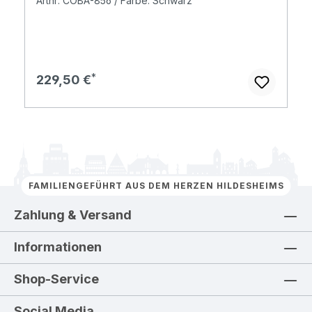
Artnr: COBA-856 / Farbe: Schwarz
Regulärer Preis:
229,50 €
FAMILIENGEFÜHRT AUS DEM HERZEN HILDESHEIMS
Zahlung & Versand
Informationen
Shop-Service
Social Media