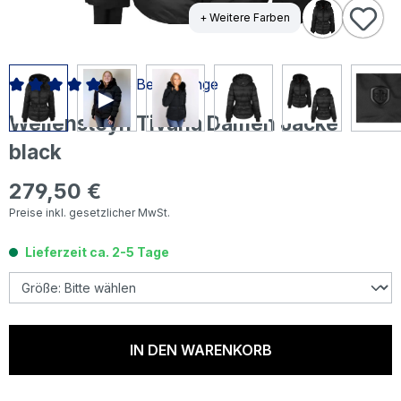
+ Weitere Farben
36 Bewertungen
Durchschnittliche Bewertung von 4.92 von 5 Sternen
Wellensteyn Tivana Damen Jacke
black
279,50 €
Regulärer Preis:
Preise inkl. gesetzlicher MwSt.
Lieferzeit ca. 2-5 Tage
IN DEN WARENKORB