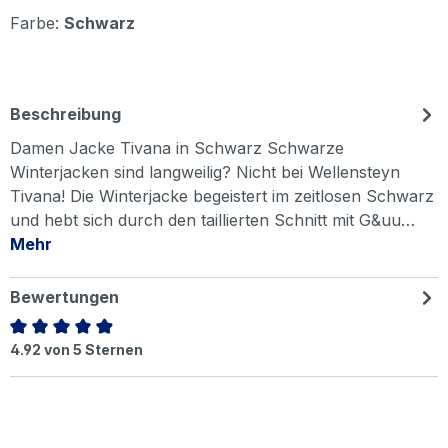
Farbe:
Schwarz
Beschreibung
Damen Jacke Tivana in Schwarz Schwarze
Winterjacken sind langweilig? Nicht bei Wellensteyn
Tivana! Die Winterjacke begeistert im zeitlosen Schwarz
und hebt sich durch den taillierten Schnitt mit G&uu…
Mehr
Bewertungen
Durchschnittliche Bewertung von 4.92 von 5 Sternen
4.92 von 5 Sternen