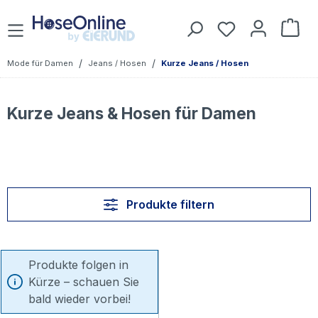
Zum Hauptinhalt springen
Du hast 0 Prod
War
/
/
Mode für Damen
Jeans / Hosen
Kurze Jeans / Hosen
Kurze Jeans & Hosen für Damen
Produkte filtern
Produkte folgen in
Kürze – schauen Sie
bald wieder vorbei!