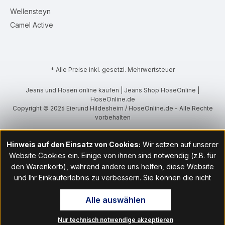
Wellensteyn
Camel Active
* Alle Preise inkl. gesetzl. Mehrwertsteuer
Jeans und Hosen online kaufen | Jeans Shop HoseOnline |
HoseOnline.de
Copyright © 2026 Eierund Hildesheim / HoseOnline.de - Alle Rechte
vorbehalten
Hinweis auf den Einsatz von Cookies:
Wir setzen auf unserer
Website Cookies ein. Einige von ihnen sind notwendig (z.B. für
den Warenkorb), während andere uns helfen, diese Website
und Ihr Einkauferlebnis zu verbessern. Sie können die nicht
notwendigen Cookies mit Klick auf „OK“ akzeptieren oder per
Alle auswählen
Klick auf "Nur technisch notwendige akzeptieren" ablehnen. Den
Zugang zu den Cookie-Einstellungen finden Sie im Fußbereich
Nur technisch notwendige akzeptieren
unserer Website im Menüpunkt „Informationen“. Dort können Sie