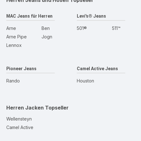
Herren Jeans und Hosen
Topseller
MAC Jeans für Herren
Levi's® Jeans
Arne
Ben
501®
511™
Arne Pipe
Jogn
Lennox
Pioneer Jeans
Camel Active Jeans
Rando
Houston
Herren Jacken
Topseller
Wellensteyn
Camel Active