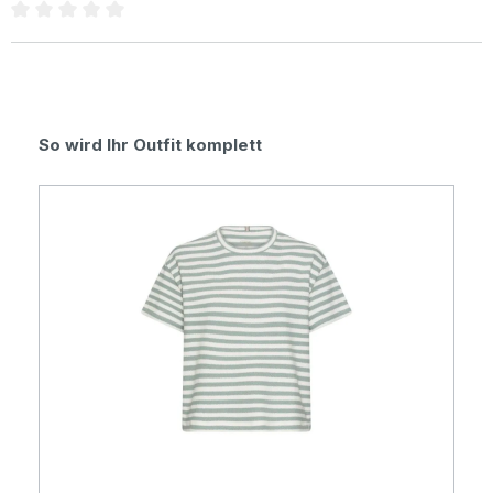
Durchschnittliche Bewertung von 0 von 5 Sternen
Produktgalerie überspringen
So wird Ihr Outfit komplett