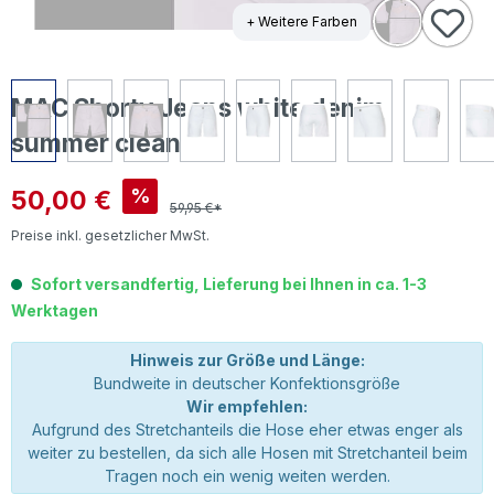
+ Weitere Farben
MAC Shorty Jeans white denim
summer clean
Verkaufspreis:
50,00 €
%
59,95 €*
Preise inkl. gesetzlicher MwSt.
Sofort versandfertig, Lieferung bei Ihnen in ca. 1-3
Werktagen
Hinweis zur Größe und Länge:
Bundweite in deutscher Konfektionsgröße
Wir empfehlen:
Aufgrund des Stretchanteils die Hose eher etwas enger als
weiter zu bestellen, da sich alle Hosen mit Stretchanteil beim
Tragen noch ein wenig weiten werden.