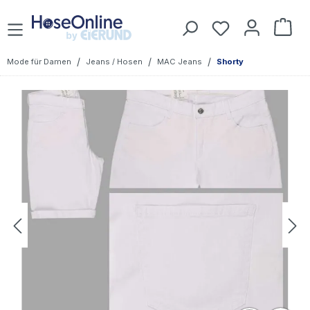
Zum Hauptinhalt springen
Du hast 0 Prod
War
/
/
/
Mode für Damen
Jeans / Hosen
MAC Jeans
Shorty
Bildergalerie überspringen