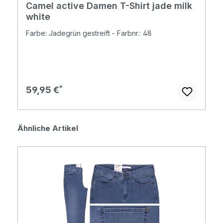
Camel active Damen T-Shirt jade milk
white
Farbe: Jadegrün gestreift - Farbnr.: 48
Regulärer Preis:
59,95 €
Produktgalerie überspringen
Ähnliche Artikel