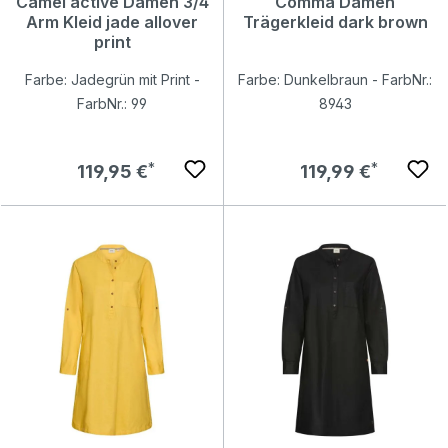
Camel active Damen 3/4
Comma Damen
Arm Kleid jade allover
Trägerkleid dark brown
print
Farbe: Jadegrün mit Print -
Farbe: Dunkelbraun - FarbNr.:
FarbNr.: 99
8943
Regulärer Preis:
Regulärer Preis:
119,95 €
119,99 €