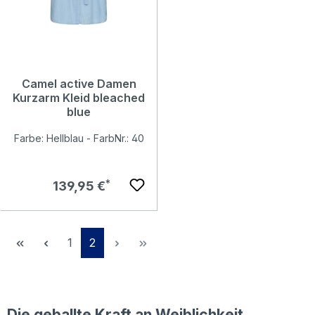
Camel active Damen
Kurzarm Kleid bleached
blue
Farbe: Hellblau - FarbNr.: 40
Regulärer Preis:
139,95 €
Seite
Seite
1
2
Die geballte Kraft an Weiblichkeit