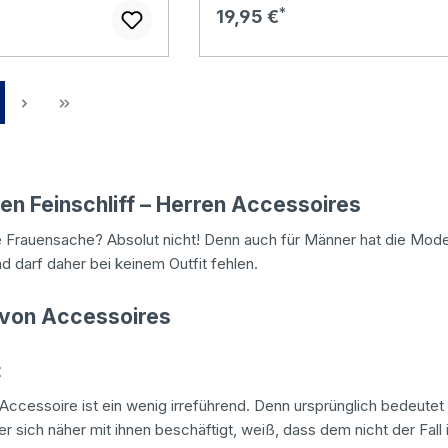
Regulärer Preis:
19,95 €
ite
en Feinschliff – Herren Accessoires
e Frauensache? Absolut nicht! Denn auch für Männer hat die Mod
d darf daher bei keinem Outfit fehlen.
 von Accessoires
t
ccessoire ist ein wenig irreführend. Denn ursprünglich bedeute
r sich näher mit ihnen beschäftigt, weiß, dass dem nicht der Fall 