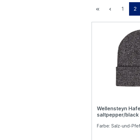
Seite
Se
1
2
Wellensteyn Haf
saltpepper/black
Farbe: Salz-und-Pfef