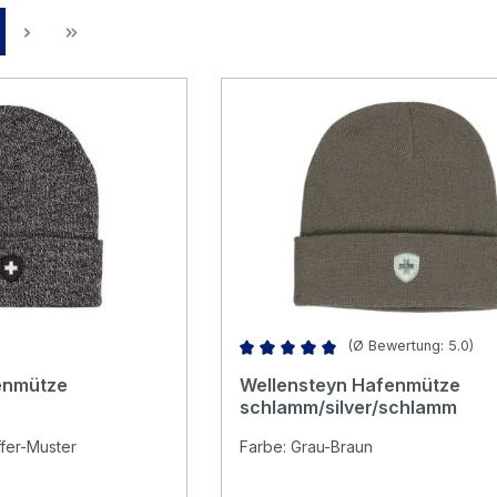
ite
(Ø Bewertung: 5.0)
Durchschnittliche Bewertung von 
enmütze
Wellensteyn Hafenmütze
schlamm/silver/schlamm
fer-Muster
Farbe: Grau-Braun