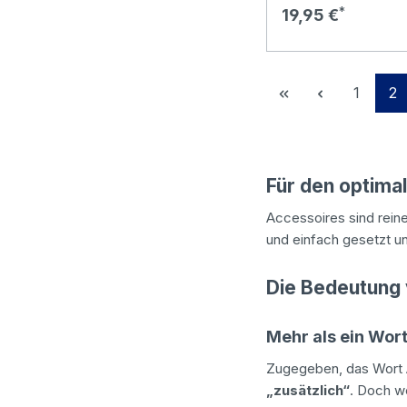
Regulärer Preis:
19,95 €
Seite
Se
1
2
Für den optimal
Accessoires sind rein
und einfach gesetzt un
Die Bedeutung
Mehr als ein Wor
Zugegeben, das Wort A
„zusätzlich“
. Doch we