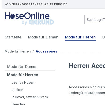
VERSANDKOSTENFREI AB 45 EURO DE
m Hauptinhalt springen
Zur Suche springen
Zur Hauptnavigation springen
Startseite
Mode für Damen
Mode für Herren
U
/
Mode für Herren
Accessoires
Herren Acce
Mode für Damen
Mode für Herren
Jeans / Hosen
Accessoires sind nur 
Jacken
Ledergürtel aufpeppe
Pullover, Sweat & Strick
Hemden