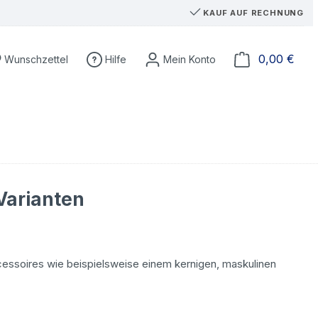
KAUF AUF RECHNUNG
Du hast 0 Produkte auf dem Merkzettel
Ware
0,00 €
Wunschzettel
Hilfe
Varianten
essoires wie beispielsweise einem kernigen, maskulinen