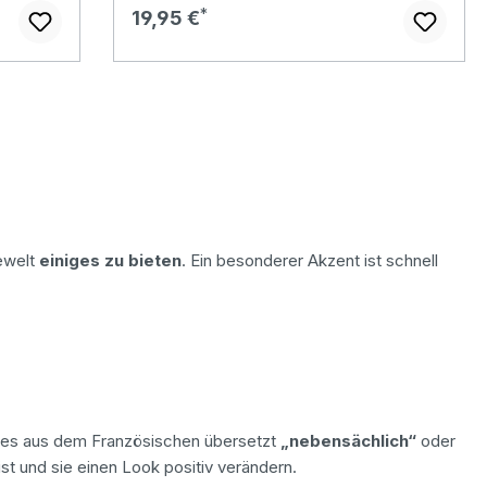
Regulärer Preis:
19,95 €
ewelt
einiges zu bieten
. Ein besonderer Akzent ist schnell
t es aus dem Französischen übersetzt
„nebensächlich“
oder
ist und sie einen Look positiv verändern.