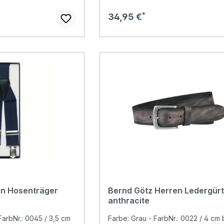
Regulärer Preis:
34,95 €
en Hosenträger
Bernd Götz Herren Ledergürt
anthracite
FarbNr.: 0045 / 3,5 cm
Farbe: Grau - FarbNr.: 0022 / 4 cm b