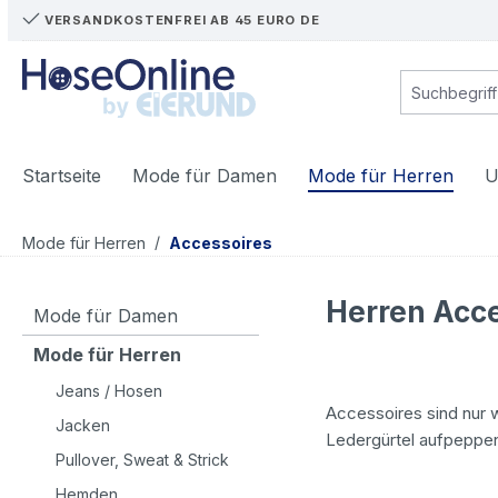
VERSANDKOSTENFREI AB 45 EURO DE
m Hauptinhalt springen
Zur Suche springen
Zur Hauptnavigation springen
Startseite
Mode für Damen
Mode für Herren
U
/
Mode für Herren
Accessoires
Herren Acce
Mode für Damen
Mode für Herren
Jeans / Hosen
Accessoires sind nur 
Jacken
Ledergürtel aufpeppe
Pullover, Sweat & Strick
Hemden