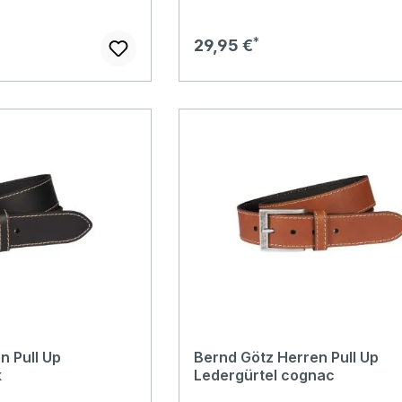
Regulärer Preis:
29,95 €
n Pull Up
Bernd Götz Herren Pull Up
k
Ledergürtel cognac