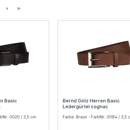
ite
n Basic
Bernd Götz Herren Basic
k
Ledergürtel cognac
bNr.: 0020 / 3,5 cm
Farbe: Braun - FarbNr.: 0084 / 3,5 