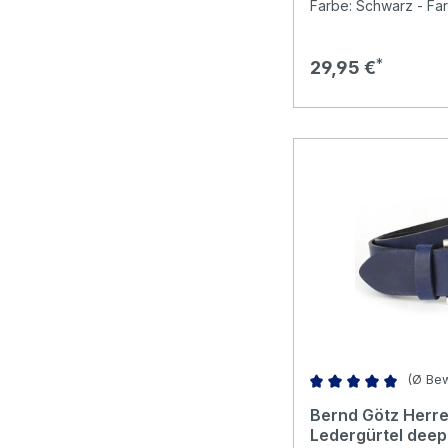
Farbe: Schwarz - Far
Regulärer Preis:
29,95 €
(Ø Bew
Durchschnittliche B
Bernd Götz Herre
Ledergürtel deep