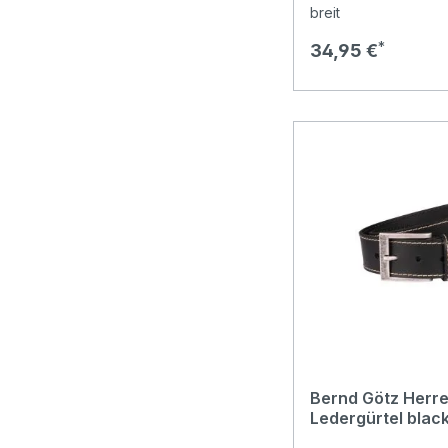
breit
Regulärer Preis:
34,95 €
Bernd Götz Herre
Ledergürtel blac