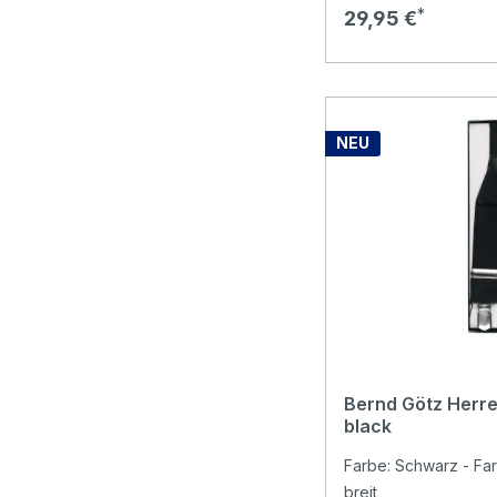
Regulärer Preis:
29,95 €
NEU
Bernd Götz Herr
black
Farbe: Schwarz - Far
breit