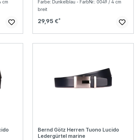
4 cm
Farbe: Dunkelblau - FarbNr.: 0049 / 4 cm
breit
Regulärer Preis:
29,95 €
cido
Bernd Götz Herren Tuono Lucido
Ledergürtel marine