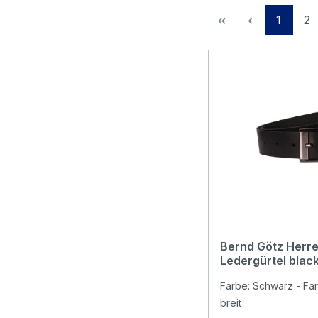
Seite
Se
1
2
Bernd Götz Herre
Ledergürtel blac
Farbe: Schwarz - Far
breit