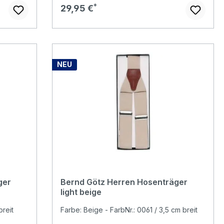
Regulärer Preis:
29,95 €
NEU
ger
Bernd Götz Herren Hosenträger
light beige
breit
Farbe: Beige - FarbNr.: 0061 / 3,5 cm breit