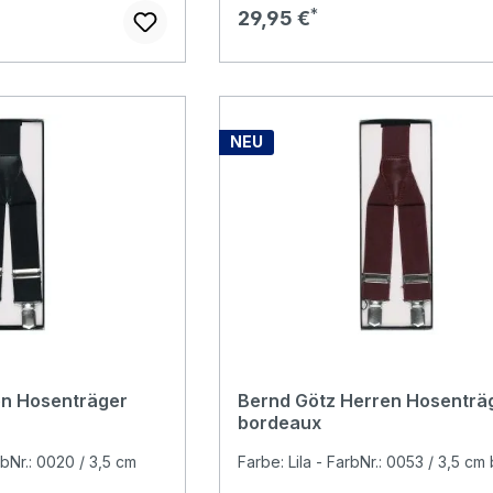
Regulärer Preis:
29,95 €
NEU
en Hosenträger
Bernd Götz Herren Hosenträ
bordeaux
bNr.: 0020 / 3,5 cm
Farbe: Lila - FarbNr.: 0053 / 3,5 cm 