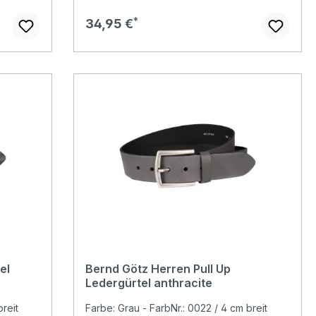
Regulärer Preis:
34,95 €
el
Bernd Götz Herren Pull Up
Ledergürtel anthracite
reit
Farbe: Grau - FarbNr.: 0022 / 4 cm breit