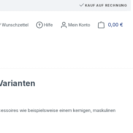
KAUF AUF RECHNUNG
Du hast 0 Produkte auf dem Merkzettel
Ware
0,00 €
Wunschzettel
Hilfe
Varianten
essoires wie beispielsweise einem kernigen, maskulinen