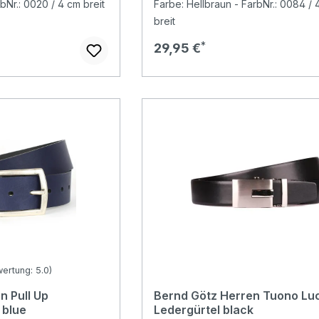
bNr.: 0020 / 4 cm breit
Farbe: Hellbraun - FarbNr.: 0084 / 
breit
Regulärer Preis:
29,95 €
ertung: 5.0)
ewertung von 5 von 5 Sternen
n Pull Up
Bernd Götz Herren Tuono Lu
 blue
Ledergürtel black