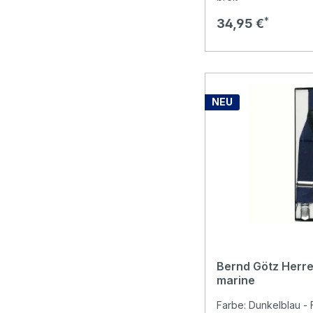
Regulärer Preis:
34,95 €
NEU
Bernd Götz Herr
marine
Farbe: Dunkelblau - 