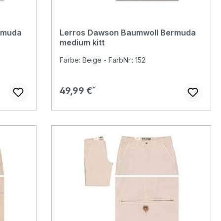
rmuda
Lerros Dawson Baumwoll Bermuda
medium kitt
Farbe: Beige - FarbNr.: 152
Regulärer Preis:
49,99 €