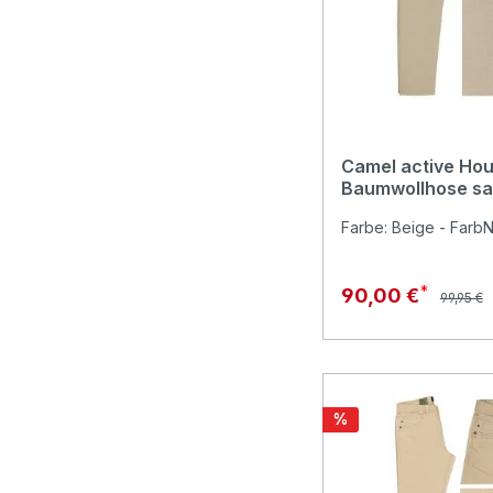
Camel active Ho
Baumwollhose sa
Farbe: Beige - FarbNr
Reguläre
Verkaufspreis:
90,00 €
99,95 €
Rabatt
%