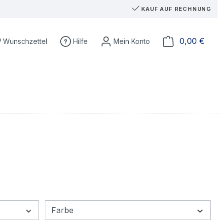
KAUF AUF RECHNUNG
Du hast 0 Produkte auf dem Merkzettel
Ware
0,00 €
Wunschzettel
Hilfe
Farbe