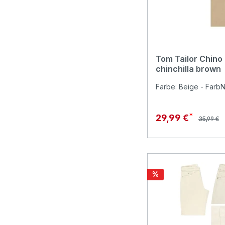
Tom Tailor Chin
chinchilla brown
Farbe: Beige - FarbNr
Regulärer
Verkaufspreis:
29,99 €
35,99 €
Rabatt
%