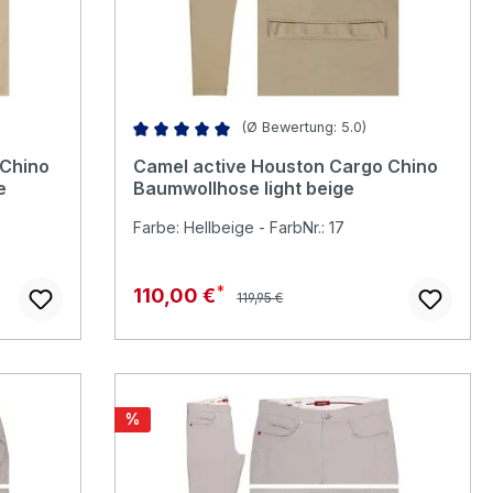
(Ø Bewertung: 5.0)
Durchschnittliche Bewertung von 5 von 5 Stern
 Chino
Camel active Houston Cargo Chino
e
Baumwollhose light beige
Farbe: Hellbeige - FarbNr.: 17
Regulärer Preis:
Verkaufspreis:
110,00 €
119,95 €
Rabatt
%