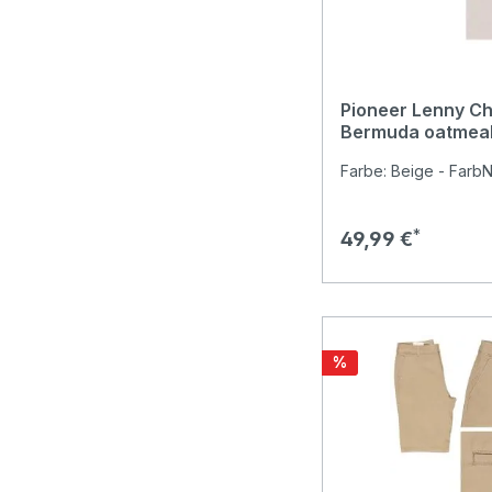
Pioneer Lenny C
Bermuda oatmea
Farbe: Beige - FarbNr
Regulärer Preis:
49,99 €
Rabatt
%