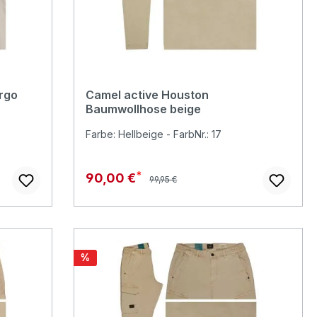
rgo
Camel active Houston
Baumwollhose beige
Farbe: Hellbeige - FarbNr.: 17
Regulärer Preis:
Verkaufspreis:
90,00 €
99,95 €
Rabatt
%