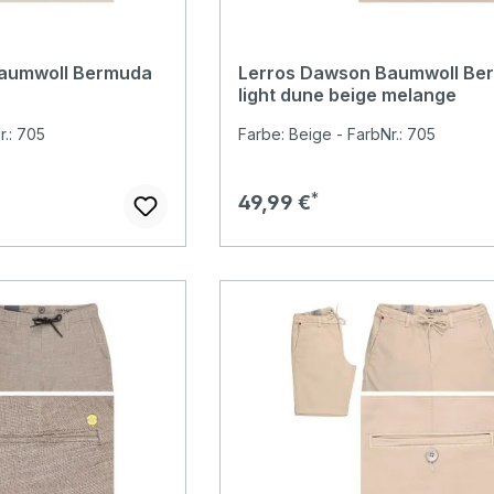
aumwoll Bermuda
Lerros Dawson Baumwoll Be
light dune beige melange
r.: 705
Farbe: Beige - FarbNr.: 705
Regulärer Preis:
49,99 €