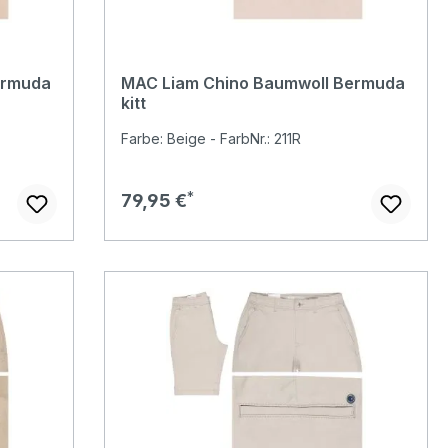
ermuda
MAC Liam Chino Baumwoll Bermuda
kitt
Farbe: Beige - FarbNr.: 211R
Regulärer Preis:
79,95 €