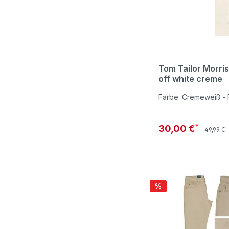
Tom Tailor Morri
off white creme
Farbe: Cremeweiß - F
Reguläre
Verkaufspreis:
30,00 €
49,99 €
Rabatt
%