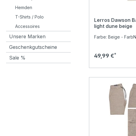
Hemden
T-Shirts / Polo
Lerros Dawson B
light dune beige
Accessoires
Unsere Marken
Farbe: Beige - FarbN
Geschenkgutscheine
Regulärer Preis:
49,99 €
Sale %