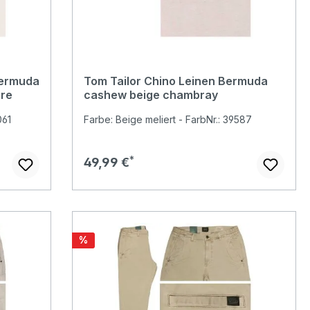
Bermuda
Tom Tailor Chino Leinen Bermuda
ure
cashew beige chambray
061
Farbe: Beige meliert - FarbNr.: 39587
Regulärer Preis:
49,99 €
Rabatt
%