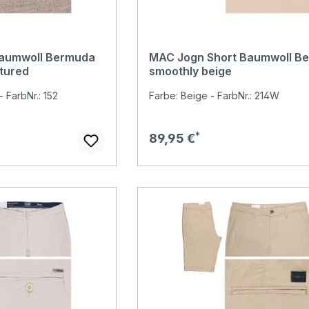
aumwoll Bermuda
MAC Jogn Short Baumwoll B
ctured
smoothly beige
- FarbNr.: 152
Farbe: Beige - FarbNr.: 214W
Regulärer Preis:
89,95 €