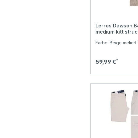
Lerros Dawson B
medium kitt stru
Farbe: Beige meliert 
Regulärer Preis:
59,99 €