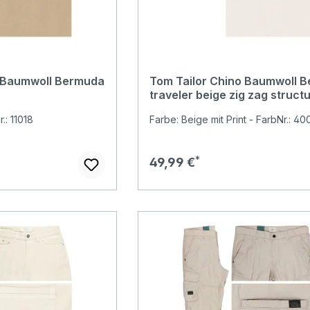
o Baumwoll Bermuda
Tom Tailor Chino Baumwoll 
traveler beige zig zag struct
.: 11018
Farbe: Beige mit Print - FarbNr.: 40
 Preis:
Regulärer Preis:
49,99 €