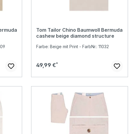
Bermuda
Tom Tailor Chino Baumwoll Bermuda
cashew beige diamond structure
609
Farbe: Beige mit Print - FarbNr.: 11032
Regulärer Preis:
49,99 €