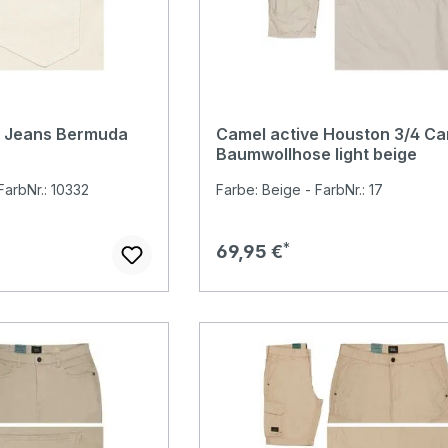
s Jeans Bermuda
Camel active Houston 3/4 Ca
Baumwollhose light beige
arbNr.: 10332
Farbe: Beige - FarbNr.: 17
r Preis:
Regulärer Preis:
69,95 €