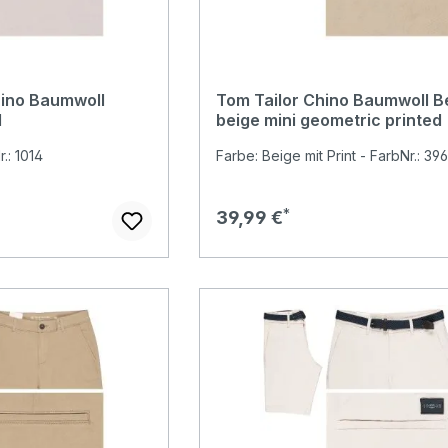
hino Baumwoll
Tom Tailor Chino Baumwoll 
l
beige mini geometric printed
.: 1014
Farbe: Beige mit Print - FarbNr.: 39
Regulärer Preis:
39,99 €