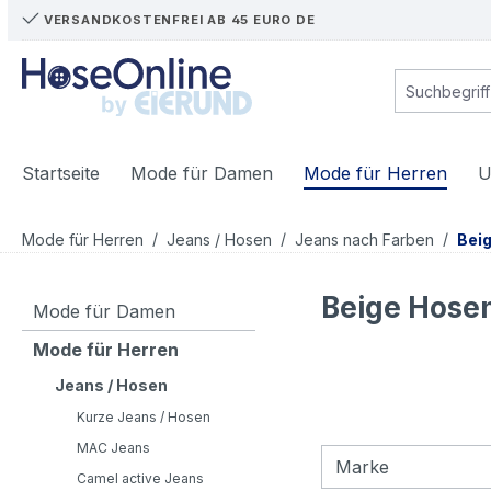
VERSANDKOSTENFREI AB 45 EURO DE
m Hauptinhalt springen
Zur Suche springen
Zur Hauptnavigation springen
Startseite
Mode für Damen
Mode für Herren
U
/
/
/
Mode für Herren
Jeans / Hosen
Jeans nach Farben
Bei
Beige Hosen
Mode für Damen
Mode für Herren
Jeans / Hosen
Kurze Jeans / Hosen
MAC Jeans
Marke
Camel active Jeans