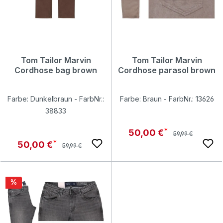
Tom Tailor Marvin
Tom Tailor Marvin
Cordhose bag brown
Cordhose parasol brown
Farbe: Dunkelbraun - FarbNr.:
Farbe: Braun - FarbNr.: 13626
38833
Regulärer Preis:
Verkaufspreis:
50,00 €
59,99 €
Regulärer Preis:
Verkaufspreis:
50,00 €
59,99 €
Rabatt
%