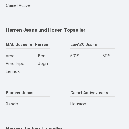
Camel Active
Herren Jeans und Hosen
Topseller
MAC Jeans für Herren
Levi's® Jeans
Arne
Ben
501®
511™
Arne Pipe
Jogn
Lennox
Pioneer Jeans
Camel Active Jeans
Rando
Houston
Herren Jacken
Topseller