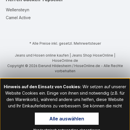
Wellensteyn
Camel Active
* Alle Preise inkl. gesetzl. Mehrwertsteuer
Jeans und Hosen online kaufen | Jeans Shop HoseOnline |
HoseOnline.de
Copyright © 2026 Eierund Hildesheim / HoseOnline.de - Alle Rechte
vorbehalten
Hinweis auf den Einsatz von Cookies:
Wir setzen auf unserer
Website Cookies ein. Einige von ihnen sind notwendig (z.B. für
den Warenkorb), während andere uns helfen, diese Website
und Ihr Einkauferlebnis zu verbessern. Sie können die nicht
notwendigen Cookies mit Klick auf „OK“ akzeptieren oder per
Alle auswählen
Klick auf "Nur technisch notwendige akzeptieren" ablehnen. Den
Zugang zu den Cookie-Einstellungen finden Sie im Fußbereich