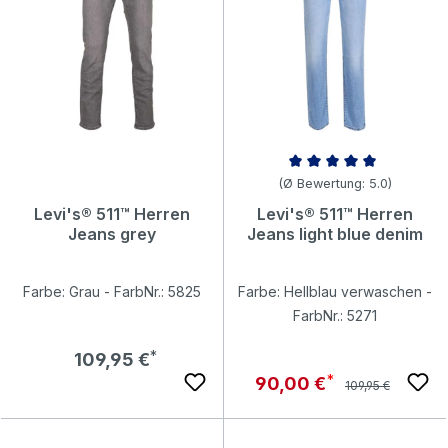
Durchschnittliche Bewertung v
(Ø Bewertung: 5.0)
Levi's® 511™ Herren
Levi's® 511™ Herren
Jeans grey
Jeans light blue denim
Farbe: Grau - FarbNr.: 5825
Farbe: Hellblau verwaschen -
FarbNr.: 5271
Regulärer Preis:
109,95 €
Regulärer Preis:
Verkaufspreis:
90,00 €
109,95 €