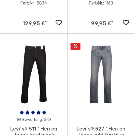
FarbNr.: 5834
FarbNr.: 1163
Regulärer Preis:
Regulärer Preis:
129,95 €
99,95 €
Rabatt
%
Durchschnittliche Bewertung von 5 von 5 Sternen
(Ø Bewertung: 5.0)
Levi's® 511™ Herren
Levi's® 527™ Herren
Jeans total black
Jeans light fun blue