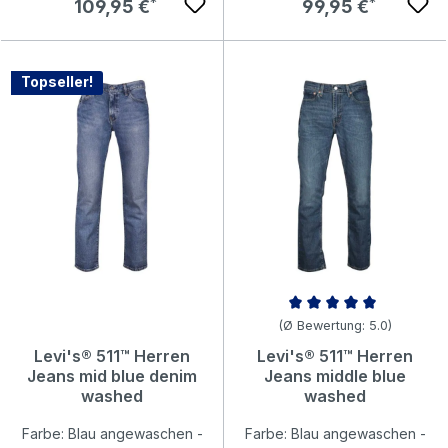
Regulärer Preis:
Regulärer Preis:
109,95 €
99,95 €
Topseller!
Durchschnittliche Bewertung v
(Ø Bewertung: 5.0)
Levi's® 511™ Herren
Levi's® 511™ Herren
Jeans mid blue denim
Jeans middle blue
washed
washed
Farbe: Blau angewaschen -
Farbe: Blau angewaschen -