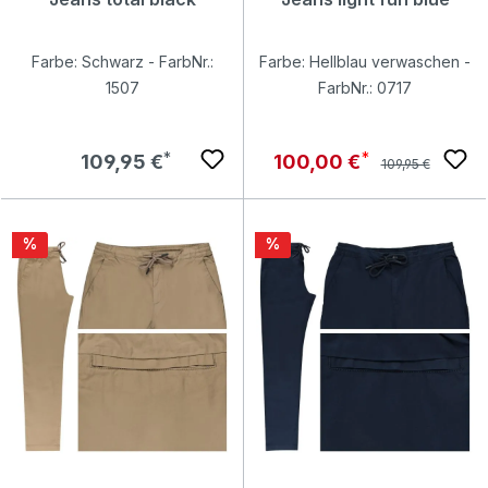
Farbe: Schwarz - FarbNr.:
Farbe: Hellblau verwaschen -
1507
FarbNr.: 0717
Regulärer Preis:
Regulärer Preis:
Verkaufspreis:
109,95 €
100,00 €
109,95 €
Rabatt
Rabatt
%
%