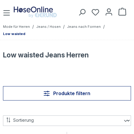
Zum Hauptinhalt springen
Du hast 0 Prod
War
/
/
/
Mode für Herren
Jeans / Hosen
Jeans nach Formen
Low waisted
Low waisted Jeans Herren
Produkte filtern