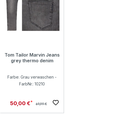
Tom Tailor Marvin Jeans
grey thermo denim
Farbe: Grau verwaschen -
FarbNr.: 10210
Regulärer Preis:
Verkaufspreis:
50,00 €
69,99 €