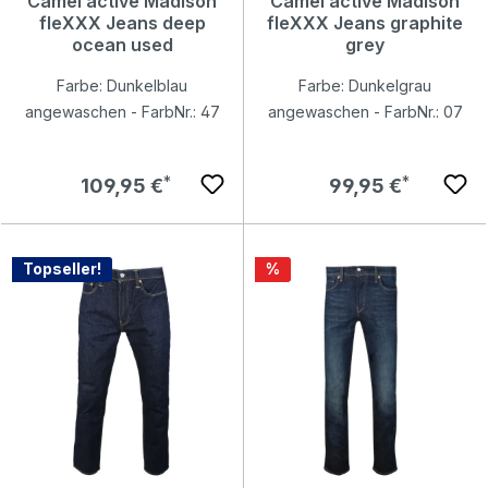
Camel active Madison
Camel active Madison
fleXXX Jeans deep
fleXXX Jeans graphite
ocean used
grey
Farbe: Dunkelblau
Farbe: Dunkelgrau
angewaschen - FarbNr.: 47
angewaschen - FarbNr.: 07
Regulärer Preis:
Regulärer Preis:
109,95 €
99,95 €
Rabatt
Topseller!
%