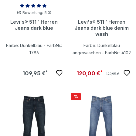
Durchschnittliche Bewertung von 5 von 5 Sternen
(Ø Bewertung: 5.0)
Levi's® 511™ Herren
Levi's® 511™ Herren
Jeans dark blue
Jeans dark blue denim
wash
Farbe: Dunkelblau - FarbNr.:
Farbe: Dunkelblau
1786
angewaschen - FarbNr.: 4102
Regulärer Preis:
Regulärer Preis:
Verkaufspreis:
109,95 €
120,00 €
129,95 €
Rabatt
%