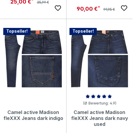
Regulärer Preis:
Verkaufspreis:
25,00 €
35,99 €
Regulärer Preis:
Verkaufspreis:
90,00 €
99,95 €
Topseller!
Topseller!
Durchschnittliche Bewertung vo
(Ø Bewertung: 4.9)
Camel active Madison
Camel active Madison
fleXXX Jeans dark indigo
fleXXX Jeans dark navy
used