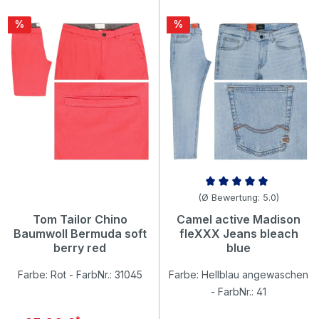
Rabatt
Rabatt
%
%
Durchschnittliche Bewertung v
(Ø Bewertung: 5.0)
Tom Tailor Chino
Camel active Madison
Baumwoll Bermuda soft
fleXXX Jeans bleach
berry red
blue
Farbe: Rot - FarbNr.: 31045
Farbe: Hellblau angewaschen
- FarbNr.: 41