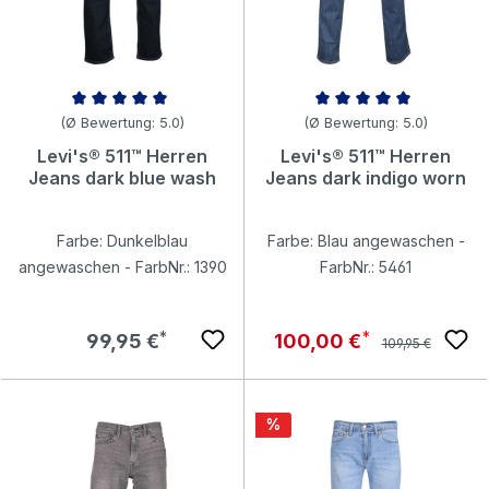
Durchschnittliche Bewertung von 5 von 5 Sternen
Durchschnittliche Bewertung v
(Ø Bewertung: 5.0)
(Ø Bewertung: 5.0)
Levi's® 511™ Herren
Levi's® 511™ Herren
Jeans dark blue wash
Jeans dark indigo worn
Farbe: Dunkelblau
Farbe: Blau angewaschen -
angewaschen - FarbNr.: 1390
FarbNr.: 5461
Regulärer Preis:
Regulärer Preis:
Verkaufspreis:
99,95 €
100,00 €
109,95 €
Rabatt
%