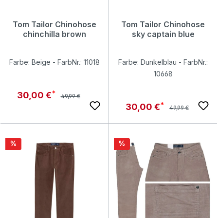
Tom Tailor Chinohose
Tom Tailor Chinohose
chinchilla brown
sky captain blue
Farbe: Beige - FarbNr.: 11018
Farbe: Dunkelblau - FarbNr.:
10668
Regulärer Preis:
Verkaufspreis:
30,00 €
49,99 €
Regulärer Preis:
Verkaufspreis:
30,00 €
49,99 €
Rabatt
Rabatt
%
%