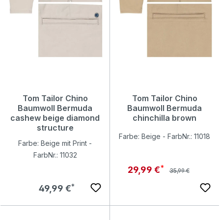
Tom Tailor Chino
Tom Tailor Chino
Baumwoll Bermuda
Baumwoll Bermuda
cashew beige diamond
chinchilla brown
structure
Farbe: Beige - FarbNr.: 11018
Farbe: Beige mit Print -
FarbNr.: 11032
Regulärer Preis:
Verkaufspreis:
29,99 €
35,99 €
Regulärer Preis:
49,99 €