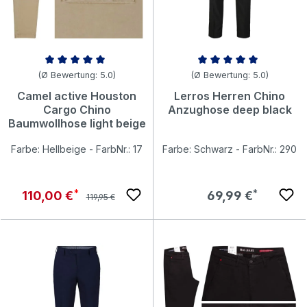
Durchschnittliche Bewertung von 5 von 5 Sternen
Durchschnittliche Bewertung v
(Ø Bewertung: 5.0)
(Ø Bewertung: 5.0)
Camel active Houston
Lerros Herren Chino
Cargo Chino
Anzughose deep black
Baumwollhose light beige
Farbe: Hellbeige - FarbNr.: 17
Farbe: Schwarz - FarbNr.: 290
Regulärer Preis:
Verkaufspreis:
Regulärer Preis:
110,00 €
69,99 €
119,95 €