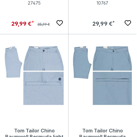
27475
10767
Regulärer Preis:
Verkaufspreis:
Regulärer Preis:
29,99 €
29,99 €
35,99 €
Tom Tailor Chino
Tom Tailor Chino
Baumwoll Bermuda light
Baumwoll Bermuda