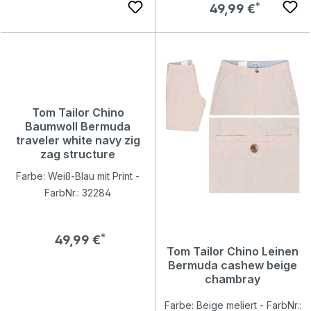
Regulärer Preis:
49,99 €
Tom Tailor Chino
Tom Tailor Chino Leinen
Baumwoll Bermuda
Bermuda cashew beige
traveler white navy zig
chambray
zag structure
Farbe: Beige meliert - FarbNr.: