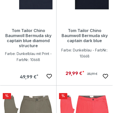
Tom Tailor Chino
Tom Tailor Chino
Baumwoll Bermuda sky
Baumwoll Bermuda sky
captain blue diamond
captain dark blue
structure
Farbe: Dunkelblau - FarbNr.:
Farbe: Dunkelblau mit Print -
10668
FarbNr.: 10668
Regulärer Preis:
Verkaufspreis:
29,99 €
35,99 €
Regulärer Preis:
49,99 €
Rabatt
Rabatt
%
%