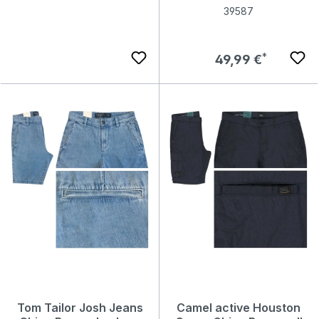
Farbe: Weiß-Blau mit Print -
39587
FarbNr.: 32284
Regulärer Preis:
49,99 €
Regulärer Preis:
49,99 €
Tom Tailor Josh Jeans
Camel active Houston