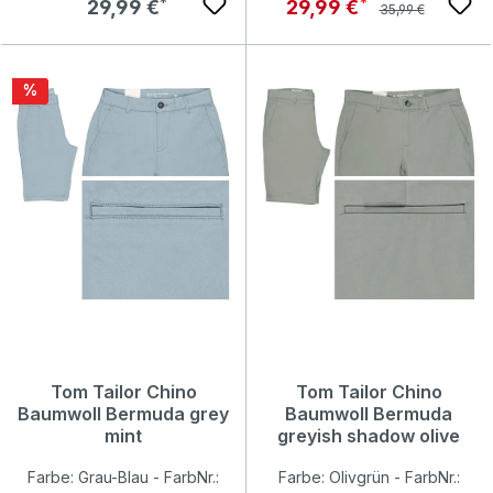
Regulärer Preis:
Regulärer Preis:
Verkaufspreis:
29,99 €
29,99 €
35,99 €
Rabatt
%
Tom Tailor Chino
Tom Tailor Chino
Baumwoll Bermuda grey
Baumwoll Bermuda
mint
greyish shadow olive
Farbe: Grau-Blau - FarbNr.:
Farbe: Olivgrün - FarbNr.: