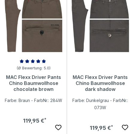
NEU
Durchschnittliche Bewertung von 5 von 5 Sternen
(Ø Bewertung: 5.0)
MAC Flexx Driver Pants
MAC Flexx Driver Pants
Chino Baumwollhose
Chino Baumwollhose
chocolate brown
dark shadow
Farbe: Braun - FarbNr.: 284W
Farbe: Dunkelgrau - FarbNr.:
073W
Regulärer Preis:
119,95 €