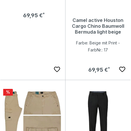
Camel active Houston
Camel active Houston
Cargo Chino Baumwoll
Cargo Chino Baumwoll
Bermuda deep olive
Bermuda light beige
printed
Farbe: Beige mit Print -
Farbe: Olivgrün mit Print -
FarbNr.: 17
FarbNr.: 35
Regulärer Preis:
69,95 €
Regulärer Preis:
69,95 €
Rabatt
%