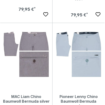
Regulärer Preis:
79,95 €
Regulärer Preis:
79,95 €
MAC Liam Chino
Pioneer Lenny Chino
Baumwoll Bermuda silver
Baumwoll Bermuda