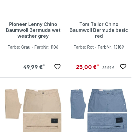
Pioneer Lenny Chino
Tom Tailor Chino
Baumwoll Bermuda wet
Baumwoll Bermuda basic
weather grey
red
Farbe: Grau - FarbNr.: 1106
Farbe: Rot - FarbNr.: 13189
Regulärer Preis:
Regulärer Preis:
Verkaufspreis:
49,99 €
25,00 €
35,99 €