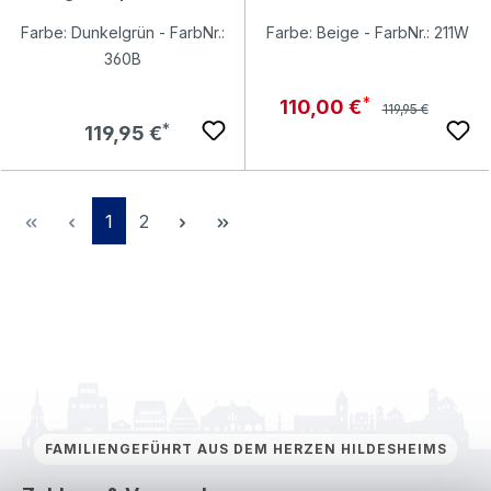
Chino Baumwollhose fir
Chino Baumwollhose kitt
green printed
Farbe: Dunkelgrün - FarbNr.:
Farbe: Beige - FarbNr.: 211W
360B
Regulärer Preis:
Verkaufspreis:
110,00 €
119,95 €
Regulärer Preis:
119,95 €
Seite
Seite
1
2
FAMILIENGEFÜHRT AUS DEM HERZEN HILDESHEIMS