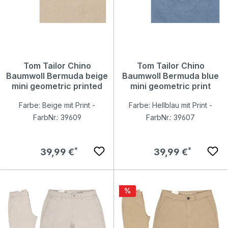
Tom Tailor Chino
Tom Tailor Chino
Baumwoll Bermuda beige
Baumwoll Bermuda blue
mini geometric printed
mini geometric print
Farbe: Beige mit Print -
Farbe: Hellblau mit Print -
FarbNr.: 39609
FarbNr.: 39607
Regulärer Preis:
Regulärer Preis:
39,99 €
39,99 €
Rabatt
%