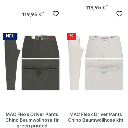
290W
Regulärer Preis:
119,95 €
Regulärer Preis:
119,95 €
Rabatt
NEU
%
MAC Flexx Driver Pants
MAC Flexx Driver Pants