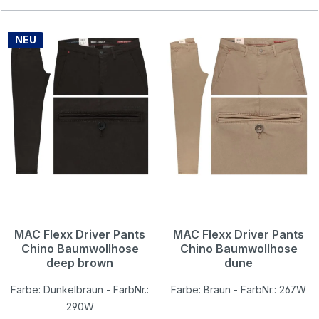
Regulärer Preis:
119,95 €
NEU
MAC Flexx Driver Pants
MAC Flexx Driver Pants
Chino Baumwollhose
Chino Baumwollhose
deep brown
dune
Farbe: Dunkelbraun - FarbNr.:
Farbe: Braun - FarbNr.: 267W