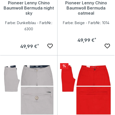
Pioneer Lenny Chino
Pioneer Lenny Chino
Baumwoll Bermuda night
Baumwoll Bermuda
sky
oatmeal
Farbe: Dunkelblau - FarbNr.:
Farbe: Beige - FarbNr.: 1014
6300
Regulärer Preis:
49,99 €
Regulärer Preis:
49,99 €
Rabatt
%