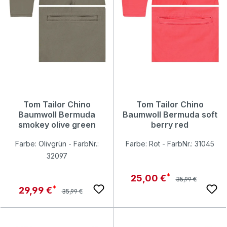
Tom Tailor Chino
Tom Tailor Chino
Baumwoll Bermuda
Baumwoll Bermuda soft
smokey olive green
berry red
Farbe: Olivgrün - FarbNr.:
Farbe: Rot - FarbNr.: 31045
32097
Regulärer Preis:
Verkaufspreis:
25,00 €
35,99 €
Regulärer Preis:
Verkaufspreis:
29,99 €
35,99 €