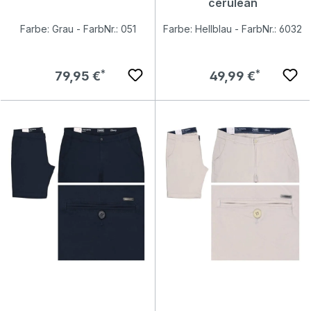
cerulean
Farbe: Grau - FarbNr.: 051
Farbe: Hellblau - FarbNr.: 6032
Regulärer Preis:
Regulärer Preis:
79,95 €
49,99 €