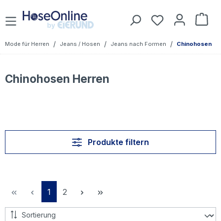
Zum Hauptinhalt springen
Du hast 0 Prod
War
/
/
/
Mode für Herren
Jeans / Hosen
Jeans nach Formen
Chinohosen
Chinohosen Herren
Produkte filtern
Seite
Seite
1
2