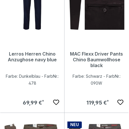
Lerros Herren Chino
MAC Flexx Driver Pants
Anzughose navy blue
Chino Baumwollhose
black
Farbe: Dunkelblau - FarbNr.:
Farbe: Schwarz - FarbNr.:
478
090W
Regulärer Preis:
Regulärer Preis:
69,99 €
119,95 €