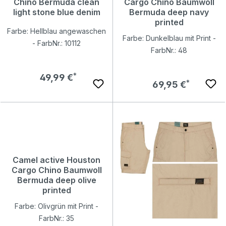
Chino Bermuda clean
Cargo Chino Baumwoll
light stone blue denim
Bermuda deep navy
printed
Farbe: Hellblau angewaschen
Farbe: Dunkelblau mit Print -
- FarbNr.: 10112
FarbNr.: 48
Regulärer Preis:
49,99 €
Regulärer Preis:
69,95 €