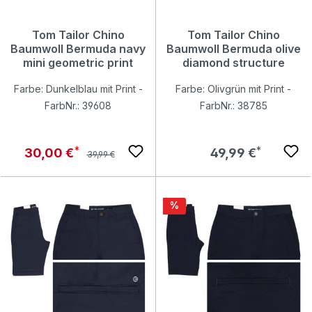
Tom Tailor Chino
Tom Tailor Chino
Baumwoll Bermuda navy
Baumwoll Bermuda olive
mini geometric print
diamond structure
Farbe: Dunkelblau mit Print -
Farbe: Olivgrün mit Print -
FarbNr.: 39608
FarbNr.: 38785
Regulärer Preis:
Verkaufspreis:
Regulärer Preis:
30,00 €
49,99 €
39,99 €
Rabatt
%