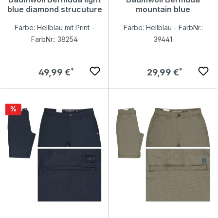
blue diamond strucuture
mountain blue
Farbe: Hellblau mit Print -
Farbe: Hellblau - FarbNr.:
FarbNr.: 38254
39441
Regulärer Preis:
Regulärer Preis:
49,99 €
29,99 €
Rabatt
%