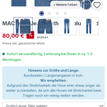
+ Weitere Farben
MAC Arne Jeans authentic blue used
Verkaufspreis:
80,00 €
%
89,95 €*
Preise inkl. gesetzlicher MwSt.
Sofort versandfertig, Lieferung bei Ihnen in ca. 1-3
Werktagen
Hinweis zur Größe und Länge:
Bundweiten / Längenangaben in Inch.
Wir empfehlen:
Aufgrund des Stretchanteils die Hose eher etwas enger als
weiter zu bestellen, da sich alle Hosen mit Stretchanteil beim
Tragen noch ein wenig weiten werden.