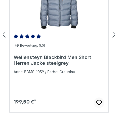
Durchschnittliche Bewertung von 5 von 5 Sternen
(Ø Bewertung: 5.0)
Wellensteyn Blackbird Men Short
Herren Jacke steelgrey
Artnr.: BBMS-1059 / Farbe: Graublau
Regulärer Preis:
199,50 €