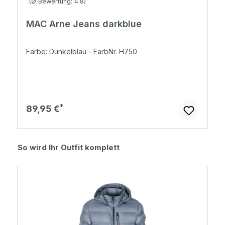
(Ø Bewertung: 4.8)
MAC Arne Jeans darkblue
Farbe: Dunkelblau - FarbNr. H750
Regulärer Preis:
89,95 €
Produktgalerie überspringen
So wird Ihr Outfit komplett