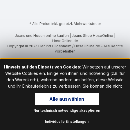
* Alle Preise inkl. gesetzl. Mehrwertsteuer
Jeans und Hosen online kaufen | Jeans Shop HoseOnline |
HoseOnline.de
Copyright © 2026 Eierund Hildesheim / HoseOnline.de - Alle Rechte
vorbehalten
Hinweis auf den Einsatz von Cookies:
Wir setzen auf unserer
Website Cookies ein. Einige von ihnen sind notwendig (z.B. für
den Warenkorb), während andere uns helfen, diese Website
und Ihr Einkauferlebnis zu verbessern. Sie können die nicht
notwendigen Cookies mit Klick auf „OK“ akzeptieren oder per
Alle auswählen
Klick auf "Nur technisch notwendige akzeptieren" ablehnen. Den
Zugang zu den Cookie-Einstellungen finden Sie im Fußbereich
Nur technisch notwendige akzeptieren
unserer Website im Menüpunkt „Informationen“. Dort können Sie
die Einstellungen jederzeit ändern.
Individuelle Einstellungen