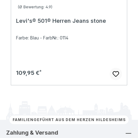
Durchschnittliche Bewertung von 4.9 von 5 Sternen
(Ø Bewertung: 4.9)
Levi's® 501® Herren Jeans stone
Farbe: Blau - FarbNr.: 0114
Regulärer Preis:
109,95 €
FAMILIENGEFÜHRT AUS DEM HERZEN HILDESHEIMS
Zahlung & Versand