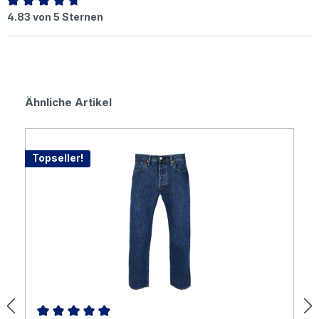
Durchschnittliche Bewertung von 4.83 von 5 Sternen
4.83 von 5 Sternen
Produktgalerie überspringen
Ähnliche Artikel
Topseller!