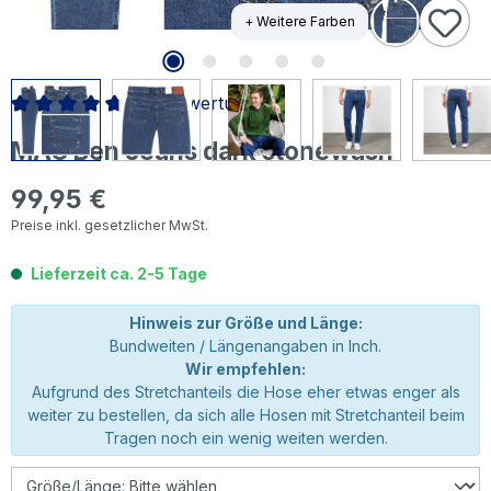
+ Weitere Farben
15 Bewertungen
Durchschnittliche Bewertung von 4.83 von 5 Sternen
MAC Ben Jeans dark stonewash
99,95 €
Regulärer Preis:
Preise inkl. gesetzlicher MwSt.
Lieferzeit ca. 2-5 Tage
Hinweis zur Größe und Länge:
Bundweiten / Längenangaben in Inch.
Wir empfehlen:
Aufgrund des Stretchanteils die Hose eher etwas enger als
weiter zu bestellen, da sich alle Hosen mit Stretchanteil beim
Tragen noch ein wenig weiten werden.