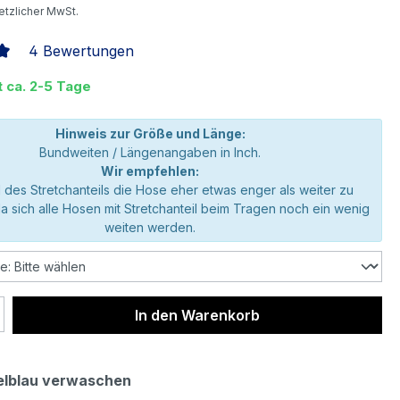
setzlicher MwSt.
4 Bewertungen
liche Bewertung von 5 von 5 Sternen
t ca. 2-5 Tage
Hinweis zur Größe und Länge:
Bundweiten / Längenangaben in Inch.
Wir empfehlen:
 des Stretchanteils die Hose eher etwas enger als weiter zu
da sich alle Hosen mit Stretchanteil beim Tragen noch ein wenig
weiten werden.
 Anzahl: Gib den gewünschten Wert ein 
In den Warenkorb
elblau verwaschen