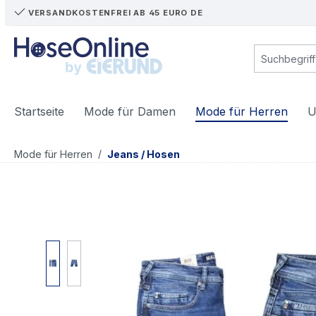
VERSANDKOSTENFREI AB 45 EURO DE
m Hauptinhalt springen
Zur Suche springen
Zur Hauptnavigation springen
Startseite
Mode für Damen
Mode für Herren
U
/
Mode für Herren
Jeans / Hosen
Bildergalerie überspringen