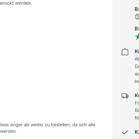
gerückt werden.
B
B
K
Ab
D
au
be
K
Fa
R
fi
as enger als weiter zu bestellen, da sich alle
 werden.
K