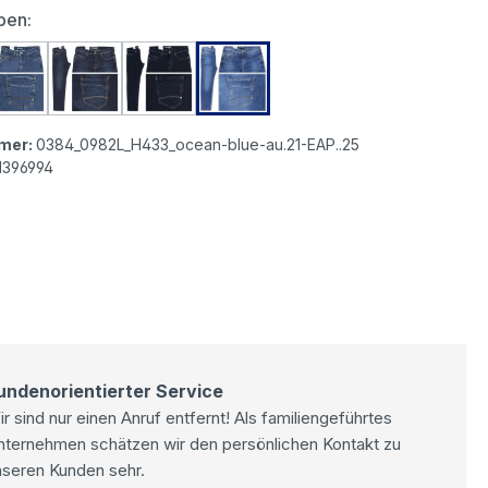
auswählen
ben:
 Jeans authentic blue stonewash
MAC Ben Jeans dark stonewash
MAC Ben Jeans dark vintage wash
MAC Ben Jeans deep navy blue
MAC Ben Jeans ocean blue au
mer:
0384_0982L_H433_ocean-blue-au.21-EAP..25
1396994
undenorientierter Service
r sind nur einen Anruf entfernt! Als familiengeführtes
nternehmen schätzen wir den persönlichen Kontakt zu
nseren Kunden sehr.