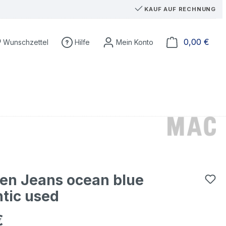
KAUF AUF RECHNUNG
Du hast 0 Produkte auf dem Merkzettel
Ware
0,00 €
Wunschzettel
Hilfe
en Jeans ocean blue
tic used
€
eis: