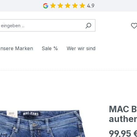
4.9
nsere Marken
Sale %
Wer wir sind
MAC B
authen
99,95 
Regulärer Pr