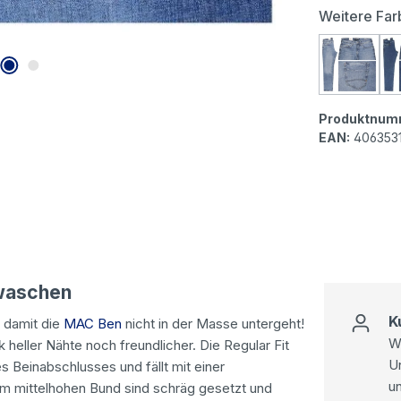
Weitere Far
MAC Ben
Produktnum
EAN:
406353
rwaschen
K
, damit die
MAC Ben
nicht in der Masse untergeht!
Wi
 heller Nähte noch freundlicher. Die Regular Fit
U
Beinabschlusses und fällt mit einer
u
am mittelhohen Bund sind schräg gesetzt und