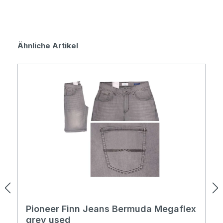
Produktgalerie überspringen
Ähnliche Artikel
Pioneer Finn Jeans Bermuda Megaflex
grey used