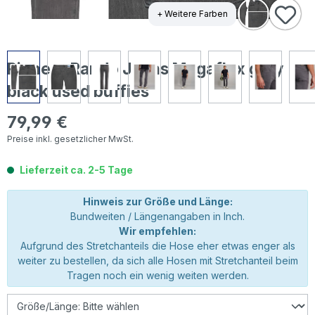
+ Weitere Farben
Pioneer Rando Jeans Megaflex grey
black used buffies
79,99 €
Regulärer Preis:
Preise inkl. gesetzlicher MwSt.
Lieferzeit ca. 2-5 Tage
Hinweis zur Größe und Länge:
Bundweiten / Längenangaben in Inch.
Wir empfehlen:
Aufgrund des Stretchanteils die Hose eher etwas enger als
weiter zu bestellen, da sich alle Hosen mit Stretchanteil beim
Tragen noch ein wenig weiten werden.