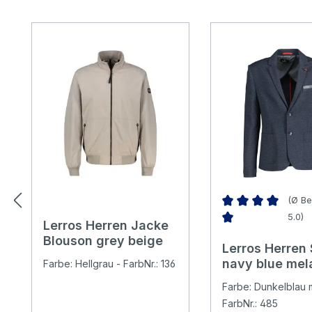
Produktgalerie überspringen
(Ø Be
5.0)
Lerros Herren Jacke
Durchschnittliche 
Blouson grey beige
Lerros Herren
navy blue me
Farbe: Hellgrau - FarbNr.: 136
Farbe: Dunkelblau m
FarbNr.: 485