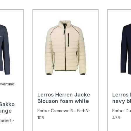
wertung:
Lerros Herren Jacke
Lerros
Bewertung von 5 von 5 Sternen
Blouson foam white
navy b
 Sakko
lange
Farbe: Cremeweiß - FarbNr.:
Farbe: Du
108
478
eliert -