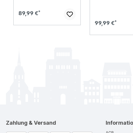
Regulärer Preis:
89,99 €
Regulärer Preis:
99,99 €
Zahlung & Versand
Informati
AGB