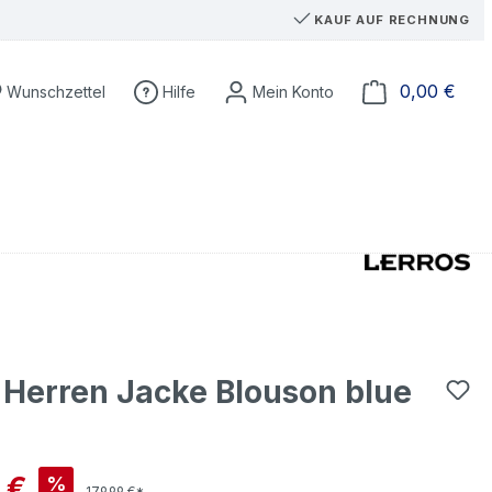
KAUF AUF RECHNUNG
Du hast 0 Produkte auf dem Merkzettel
Ware
0,00 €
Wunschzettel
Hilfe
 Herren Jacke Blouson blue
is:
 €
%
179,99 €*