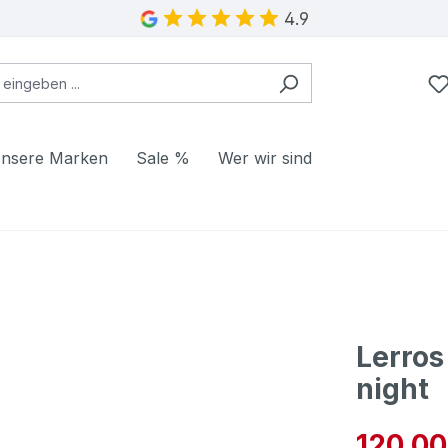
4.9
nsere Marken
Sale %
Wer wir sind
Lerros
night
Verkaufspre
120,00