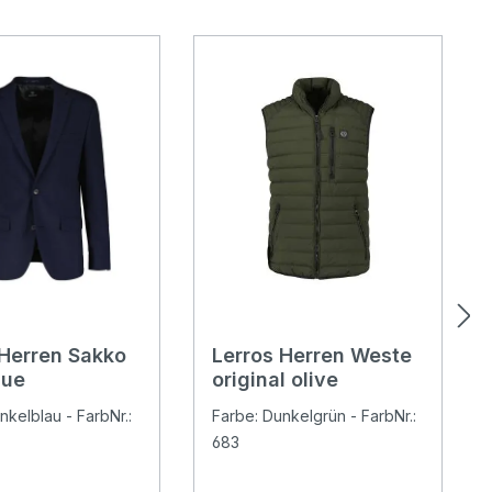
 Herren Sakko
Lerros Herren Weste
lue
original olive
nkelblau - FarbNr.:
Farbe: Dunkelgrün - FarbNr.:
683