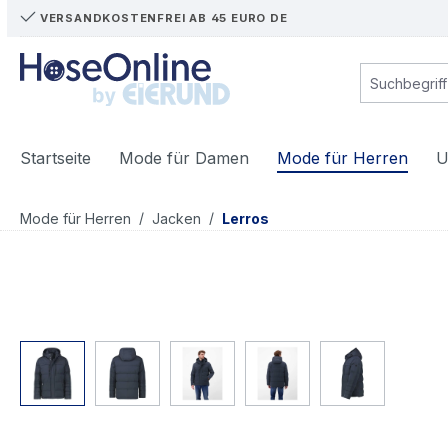
VERSANDKOSTENFREI AB 45 EURO DE
m Hauptinhalt springen
Zur Suche springen
Zur Hauptnavigation springen
Startseite
Mode für Damen
Mode für Herren
U
/
/
Mode für Herren
Jacken
Lerros
Bildergalerie überspringen