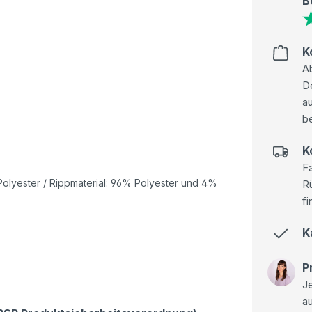
B
K
Ab
D
au
be
K
Fa
olyester / Rippmaterial: 96% Polyester und 4%
R
fi
K
P
Je
a