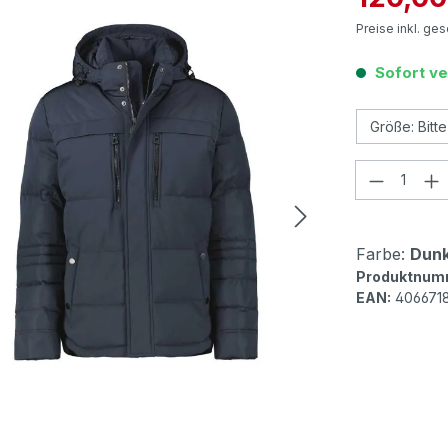
Preise inkl. ge
Sofort ve
Produkt
Farbe:
Dunk
Produktnum
EAN:
406671