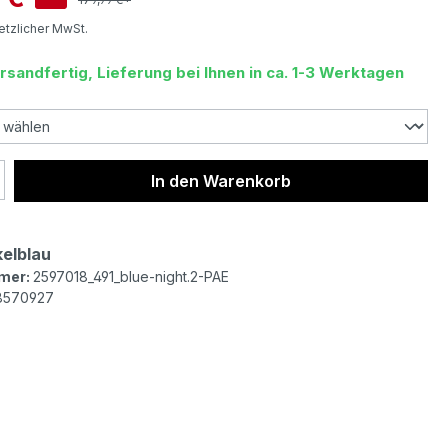
setzlicher MwSt.
rsandfertig, Lieferung bei Ihnen in ca. 1-3 Werktagen
 Anzahl: Gib den gewünschten Wert ein 
In den Warenkorb
elblau
mer:
2597018_491_blue-night.2-PAE
8570927