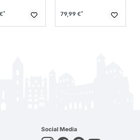
er Preis:
Regulärer Preis:
 €
79,99 €
Social Media