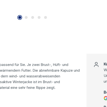
K
passend für Sie. Je zwei Brust-, Hüft- und
Wi
it wärmendem Futter. Die abnehmbare Kapuze und
U
t dem wind- und wasserabweisenden
u
aktive Winterjacke ist im Brust- und
terial eine sehr feine Rippe zeigt.
B