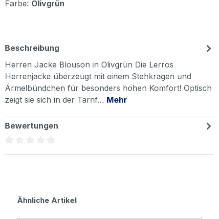
Farbe:
Olivgrün
Beschreibung
Herren Jacke Blouson in Olivgrün Die Lerros
Herrenjacke überzeugt mit einem Stehkragen und
Ärmelbündchen für besonders hohen Komfort! Optisch
zeigt sie sich in der Tarnf…
Mehr
Bewertungen
Durchschnittliche Bewertung von 0 von 5 Sternen
Produktgalerie überspringen
Ähnliche Artikel