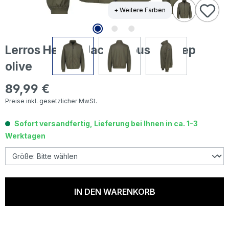
+ Weitere Farben
Lerros Herren Jacke Blouson deep
olive
89,99 €
Regulärer Preis:
Preise inkl. gesetzlicher MwSt.
Sofort versandfertig, Lieferung bei Ihnen in ca. 1-3
Werktagen
IN DEN WARENKORB