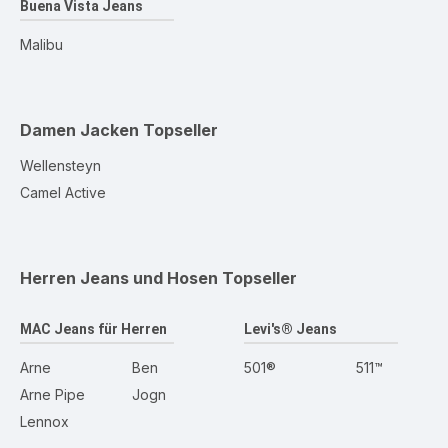
Buena Vista Jeans
Malibu
Damen Jacken
Topseller
Wellensteyn
Camel Active
Herren Jeans und Hosen
Topseller
MAC Jeans für Herren
Levi's® Jeans
Arne
Ben
501®
511™
Arne Pipe
Jogn
Lennox