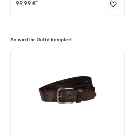
Regulärer Preis:
99,99 €
Produktgalerie überspringen
So wird Ihr Outfit komplett